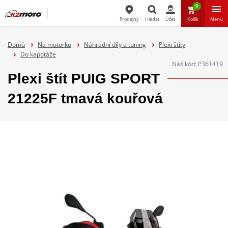
0
Prodejny
Hledat
Účet
Košík
Menu
Hledat
Domů
Na motorku
Náhradní díly a tuning
Plexi štíty
Do kapotáže
Náš kód:
P361419
Plexi štít PUIG SPORT
21225F tmavá kouřová