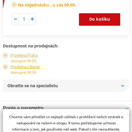
Na objednávku , u vás 09.09.
Do košíku
Dostupnost na prodejnách:
Prodejna Praha
dostupné 09.09.
Prodejna Liberec
dostupné 09.09.
Obraťte se na specialistu
Popis a parametry
Chceme vám přinášet co nejlepší zážitek z prohlížení našich stránek a
Jsme autorizovaný
O výrobci
dealer značky PUIG
nakupování na našem e-shopu. K tomu potřebujeme uchovat
informace o tom, jak používáte náš web. Pokud s tím nesouhlasíte,