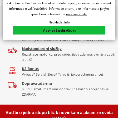
Sport Screen For Aprilia TUAREG 660
kliknutím na tlačítko neukládat nám dáte najevo, že nemáme uchovávat
informace o vaší návštěvě. Informace o tom, jaké informace a jakým
PUIG byl založen v roce 1964 ve Španělsku. Vyrábí se ve městě
2x multibrand showroom
způsobem uchováváme
naleznete zde
.
Tabulka velikostí
Granollers poblíž Barcelony na ploše 8 000 m² v objektu, který se
9 značek motocyklů, servis, oblečení, doplňky i náhradní
dělí na 3 části: komerční, odlitkovou a kovových součástek. Již 40
Neukládat info
Jak se změřit
díly, to vše v Praze a Liberci
let se účastní nejslavnějších závodů motocyklů po celém světě. V
V pohodě pokračovat
Co když mi to nebude
naší nabídce naleznete doplňky a příslušenství například: plexi,
Více než 30 let zkušeností
padací protektory a mnoho dalšího.
Za řídítky motorek, v servisu i prodeji moto vybavení
Nadstandardní služby
Zobrazit všechny produkty
značky PUIG
Registrace motorky, předváděcí jízdy zdarma, výměna zboží
a další.
K2 Bonus
Výbava? Servis? Sleva? Ty volíš, jakou odměnu chceš!
Doprava zdarma
S PPL Parcel Smart máš dopravu na každou objednávku
ZDARMA.
Buďte o jednu stopu blíž k novinkám a akcím ze světa