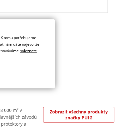
. K tomu potřebujeme
dat nám dáte najevo, že
 uchováváme
naleznete
 8 000 m² v
Zobrazit všechny produkty
jslavnějších závodů
značky PUIG
 protektory a