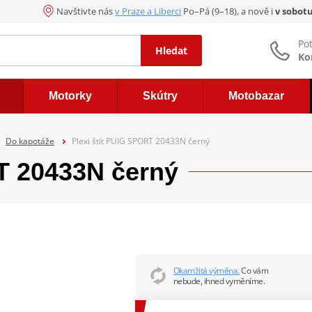
Navštivte nás
v Praze a Liberci
Po–Pá (9–18), a nově i
v sobot
Po
Hledat
Ko
Motorky
Skútry
Motobazar
Do kapotáže
Plexi štít PUIG SPORT 20433N černý
T 20433N černý
Okamžitá výměna.
Co vám
nebude, ihned vyměníme.