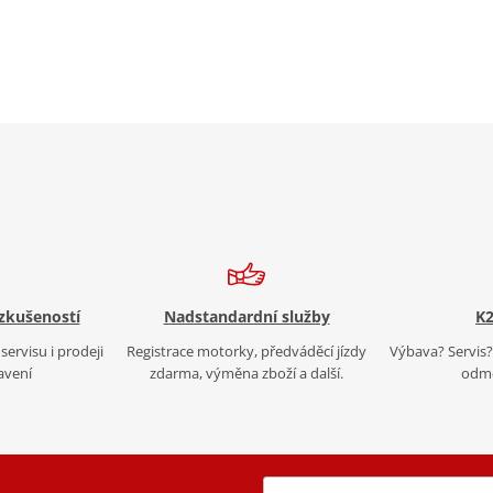
 zkušeností
Nadstandardní služby
K2
servisu i prodeji
Registrace motorky, předváděcí jízdy
Výbava? Servis? 
avení
zdarma, výměna zboží a další.
odmě