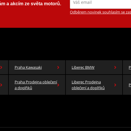
ám a akcím ze světa motorů.
Odběrem novinek souhlasím se zas
Praha Kawasaki
Liberec BMW
P
Praha Prodejna oblečení
Liberec Prodejna
P
a doplňků
oblečení a doplňků