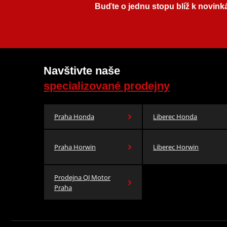
Buďte o jednu stopu blíž k novink
Navštivte naše
specializované prodejny
Praha Honda
Liberec Honda
Praha Horwin
Liberec Horwin
Prodejna QJ Motor
Praha