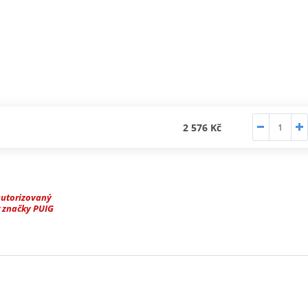
2 576 Kč
autorizovaný
 značky PUIG