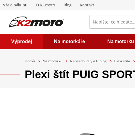
Vše o nákupu
O K2 moto
Blog
Kontakt
Výprodej
Na motorkáře
Na motorku
Domů
Na motorku
Náhradní díly a tuning
Plexi štíty
Plexi štít PUIG SPOR