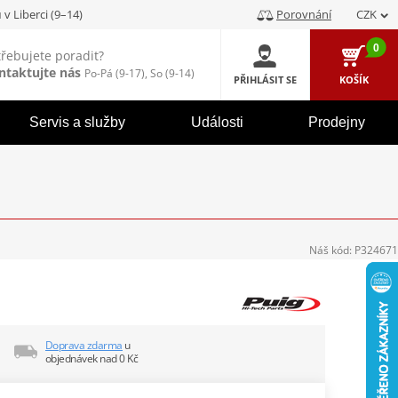
u
v Liberci (9–14)
Porovnání
CZK
0
třebujete poradit?
ntaktujte nás
Po-Pá (9-17), So (9-14)
PŘIHLÁSIT SE
KOŠÍK
Servis a služby
Události
Prodejny
Náš kód:
P324671
Doprava zdarma
u
objednávek nad 0 Kč