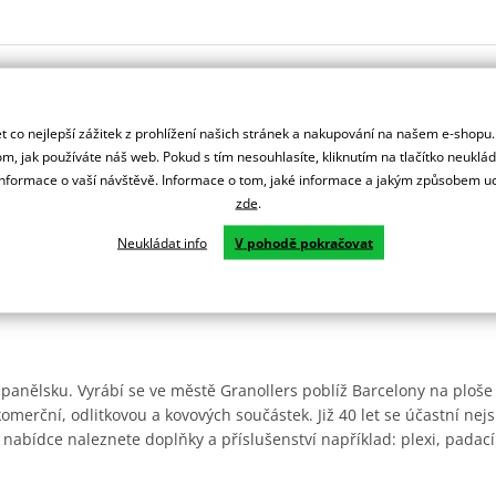
 co nejlepší zážitek z prohlížení našich stránek a nakupování na našem e-shopu
m, jak používáte náš web. Pokud s tím nesouhlasíte, kliknutím na tlačítko neuklá
formace o vaší návštěvě. Informace o tom, jaké informace a jakým způsobem
zde
.
Neukládat info
V pohodě pokračovat
Španělsku. Vyrábí se ve městě Granollers poblíž Barcelony na ploše
: komerční, odlitkovou a kovových součástek. Již 40 let se účastní ne
 nabídce naleznete doplňky a příslušenství například: plexi, padací