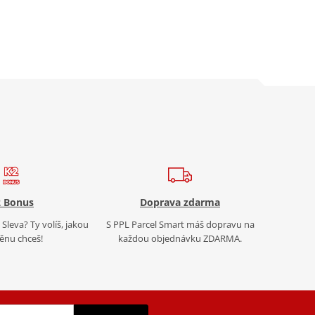
 Bonus
Doprava zdarma
Sleva? Ty volíš, jakou
S PPL Parcel Smart máš dopravu na
nu chceš!
každou objednávku ZDARMA.