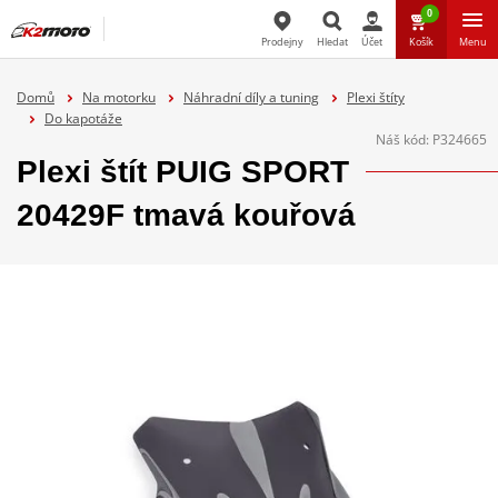
0
Prodejny
Hledat
Účet
Košík
Menu
Hledat
Domů
Na motorku
Náhradní díly a tuning
Plexi štíty
Do kapotáže
Náš kód:
P324665
Plexi štít PUIG SPORT
20429F tmavá kouřová