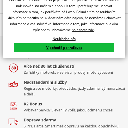
nakupování na našem e-shopu. K tomu potřebujeme uchovat
Popis a parametry
informace o tom, jak používáte náš web. Pokud s tím nesouhlasíte,
Jsme autorizovaný
kliknutím na tlačítko neukládat nám dáte najevo, že nemáme uchovávat
O výrobci
dealer značky PUIG
informace o vaší návštěvě. Informace o tom, jaké informace a jakým
způsobem uchováváme
naleznete zde
.
BMW F900XR 20'-21'
Neukládat info
PUIG byl založen v roce 1964 ve Španělsku. Vyrábí se ve městě
2x multibrand showroom
Tabulka velikostí
Granollers poblíž Barcelony na ploše 8 000 m² v objektu, který se
V pohodě pokračovat
9 značek motocyklů, servis, oblečení, doplňky i náhradní
dělí na 3 části: komerční, odlitkovou a kovových součástek. Již 40
Jak se změřit
díly, to vše v Praze a Liberci
let se účastní nejslavnějších závodů motocyklů po celém světě. V
Co když mi to nebude
naší nabídce naleznete doplňky a příslušenství například: plexi,
Více než 30 let zkušeností
padací protektory a mnoho dalšího.
Za řídítky motorek, v servisu i prodeji moto vybavení
Nadstandardní služby
Zobrazit všechny produkty
značky PUIG
Registrace motorky, předváděcí jízdy zdarma, výměna zboží
a další.
K2 Bonus
Výbava? Servis? Sleva? Ty volíš, jakou odměnu chceš!
Doprava zdarma
S PPL Parcel Smart máš dopravu na každou objednávku