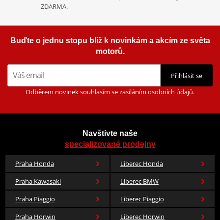
ZDARMA.
Buďte o jednu stopu blíž k novinkám a akcím ze světa
Homologation
PDF
motorů.
Comparative test
PDF
Aerodynamic
PDF
Přihlásit se
Mounting instruction
PDF
Odběrem novinek souhlasím se zasíláním osobních údajů.
Navštivte naše
specializované prodejny
Praha Honda
Liberec Honda
Praha Kawasaki
Liberec BMW
Praha Piaggio
Liberec Piaggio
Praha Horwin
Liberec Horwin