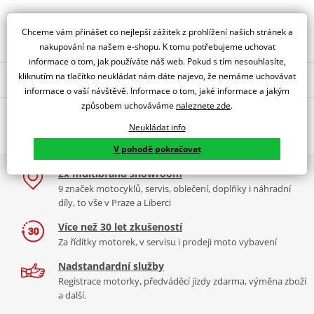
Obraťte se na specialistu
Chceme vám přinášet co nejlepší zážitek z prohlížení našich stránek a
nakupování na našem e-shopu. K tomu potřebujeme uchovat
informace o tom, jak používáte náš web. Pokud s tím nesouhlasíte,
kliknutím na tlačítko neukládat nám dáte najevo, že nemáme uchovávat
Popis a parametry
informace o vaší návštěvě. Informace o tom, jaké informace a jakým
Jsme autorizovaný
způsobem uchováváme
naleznete zde
.
O výrobci
dealer značky PUIG
Neukládat info
RACING SCREEN YAMAHA YZF-R6 17' C/CLEAR
V pohodě pokračovat
PUIG byl založen v roce 1964 ve Španělsku. Vyrábí se ve městě
2x multibrand showroom
Tabulka velikostí
Granollers poblíž Barcelony na ploše 8 000 m² v objektu, který se
9 značek motocyklů, servis, oblečení, doplňky i náhradní
dělí na 3 části: komerční, odlitkovou a kovových součástek. Již 40
Jak se změřit
díly, to vše v Praze a Liberci
let se účastní nejslavnějších závodů motocyklů po celém světě. V
Co když mi to nebude
naší nabídce naleznete doplňky a příslušenství například: plexi,
Více než 30 let zkušeností
padací protektory a mnoho dalšího.
Za řídítky motorek, v servisu i prodeji moto vybavení
Homologation
PDF
Nadstandardní služby
Aerodynamic test
Zobrazit všechny produkty
značky PUIG
PDF
Registrace motorky, předváděcí jízdy zdarma, výměna zboží
Comparative test
PDF
a další.