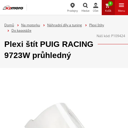
0
Prodejny
Hledat
Účet
Košík
Menu
Hledat
Domů
Na motorku
Náhradní díly a tuning
Plexi štíty
Do kapotáže
Náš kód:
P109424
Plexi štít PUIG RACING
9723W průhledný