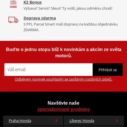
K2 Bonus
Výbava? Servis? Sleva? Ty volíš, jakou odměnu chceš!
Doprava zdarma
S PPL Parcel Smart máš dopravu na každou objednávku
ZDARMA.
Buďte o jednu stopu blíž k novinkám a akcím ze světa
motorů.
Přihlásit se
Odběrem novinek souhlasím se zasíláním osobních údajů.
Navštivte naše
specializované prodejny
Praha Honda
Liberec Honda