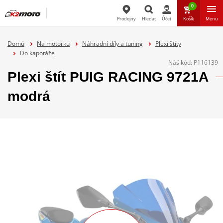
0
Prodejny
Hledat
Účet
Košík
Menu
Hledat
Domů
Na motorku
Náhradní díly a tuning
Plexi štíty
Do kapotáže
Náš kód:
P116139
Plexi štít PUIG RACING 9721A
modrá