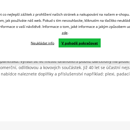
 co nejlepší zážitek z prohlížení našich stránek a nakupování na našem e-shopu
m, jak používáte náš web. Pokud s tím nesouhlasíte, kliknutím na tlačítko neuklá
formace o vaší návštěvě. Informace o tom, jaké informace a jakým způsobem
zde
.
Neukládat info
V pohodě pokračovat
Španělsku. Vyrábí se ve městě Granollers poblíž Barcelony na ploše
: komerční, odlitkovou a kovových součástek. Již 40 let se účastní ne
 nabídce naleznete doplňky a příslušenství například: plexi, padací