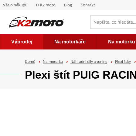
Vše o nákupu
O K2 moto
Blog
Kontakt
Výprodej
Na motorkáře
Na motorku
Domů
Na motorku
Náhradní díly a tuning
Plexi štíty
Plexi štít PUIG RAC