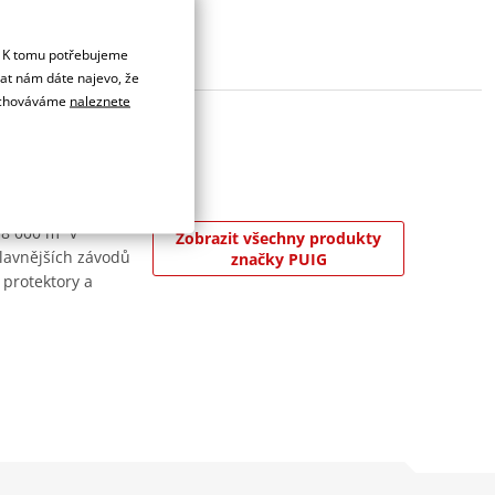
. K tomu potřebujeme
dat nám dáte najevo, že
 uchováváme
naleznete
 8 000 m² v
Zobrazit všechny produkty
jslavnějších závodů
značky PUIG
 protektory a