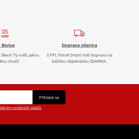
 Bonus
Doprava zdarma
Sleva? Ty volíš, jakou
S PPL Parcel Smart máš dopravu na
nu chceš!
každou objednávku ZDARMA.
Přihlásit se
íláním osobních údajů.