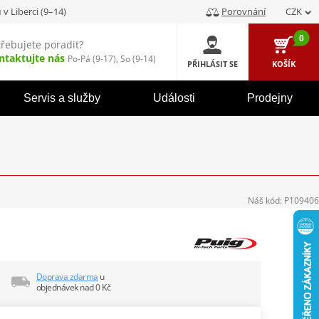
u
v Liberci (9–14)
Porovnání
CZK
0
třebujete poradit?
ntaktujte nás
Po-Pá (9-17), So (9-14)
PŘIHLÁSIT SE
KOŠÍK
Servis a služby
Události
Prodejny
Náš kód:
P109406
Doprava zdarma
u
objednávek nad 0 Kč