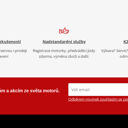
 zkušeností
Nadstandardní služby
K2
servisu i prodeji
Registrace motorky, předváděcí jízdy
Výbava? Servis? 
avení
zdarma, výměna zboží a další.
odmě
ám a akcím ze světa motorů.
Odběrem novinek souhlasím se zas