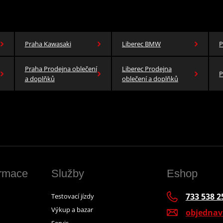
Praha Kawasaki
Liberec BMW
P
Praha Prodejna oblečení
Liberec Prodejna
P
a doplňků
oblečení a doplňků
ormace
Služby
Eshop
733 538 2
Testovací jízdy
Výkup a bazar
objedna
Servis