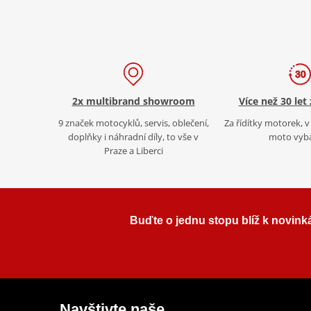
2x multibrand showroom
Více než 30 let
9 značek motocyklů, servis, oblečení,
Za řídítky motorek, v 
doplňky i náhradní díly, to vše v
moto vyb
Praze a Liberci
Buďte o jednu stopu blíž k novink
Navštivte naše