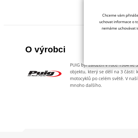
Chceme vám přinášet
uchovat informace o to
nemáme uchovávat in
O výrobci
PUIG byl založen v roce 1964 ve 
objektu, který se dělí na 3 části
motocyklů po celém světě. V naší
mnoho dalšího.