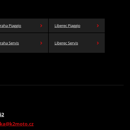
raha Piaggio
Liberec Piaggio
raha Servis
Liberec Servis
52
vka@k2moto.cz