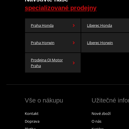
specializované prodejny
Praha Honda
Liberec Honda
Praha Horwin
Liberec Horwin
Prodejna QJ Motor
Praha
Vše o nákupu
Užitečné inf
Kontakt
Nové zboží
Doprava
O nás
Platba
Kariéra