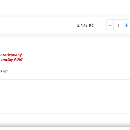
2 175 Kč
autorizovaný
 značky PUIG
LEAR