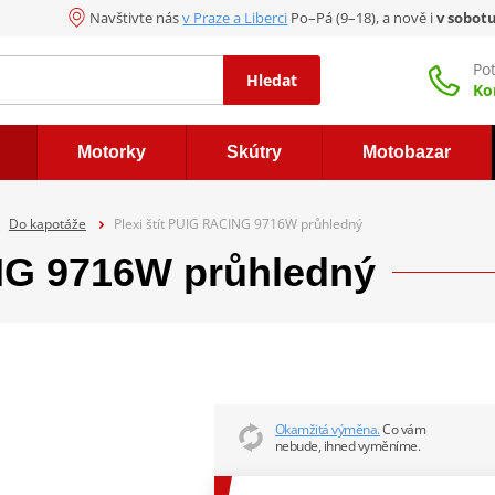
Navštivte nás
v Praze a Liberci
Po–Pá (9–18), a nově i
v sobot
Po
Hledat
Ko
Motorky
Skútry
Motobazar
Do kapotáže
Plexi štít PUIG RACING 9716W průhledný
ING 9716W průhledný
Okamžitá výměna.
Co vám
nebude, ihned vyměníme.