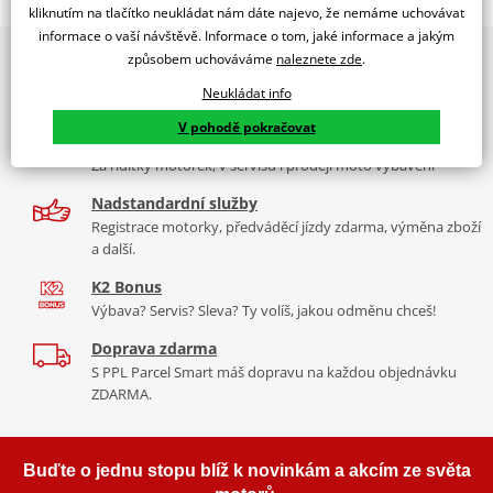
RACING SCREEN SUZUKI GSX-R1000 17'C/CLEAR
kliknutím na tlačítko neukládat nám dáte najevo, že nemáme uchovávat
informace o vaší návštěvě. Informace o tom, jaké informace a jakým
PUIG byl založen v roce 1964 ve Španělsku. Vyrábí se ve městě
2x multibrand showroom
způsobem uchováváme
naleznete zde
.
Tabulka velikostí
Granollers poblíž Barcelony na ploše 8 000 m² v objektu, který se
9 značek motocyklů, servis, oblečení, doplňky i náhradní
dělí na 3 části: komerční, odlitkovou a kovových součástek. Již 40
Neukládat info
Jak se změřit
díly, to vše v Praze a Liberci
let se účastní nejslavnějších závodů motocyklů po celém světě. V
V pohodě pokračovat
Co když mi to nebude
naší nabídce naleznete doplňky a příslušenství například: plexi,
Více než 30 let zkušeností
padací protektory a mnoho dalšího.
Za řídítky motorek, v servisu i prodeji moto vybavení
Homologation
PDF
Nadstandardní služby
Aerodynamic test
Zobrazit všechny produkty
značky PUIG
PDF
Registrace motorky, předváděcí jízdy zdarma, výměna zboží
Comparative test
PDF
a další.
Mounting instruction
PDF
K2 Bonus
Výbava? Servis? Sleva? Ty volíš, jakou odměnu chceš!
Doprava zdarma
S PPL Parcel Smart máš dopravu na každou objednávku
ZDARMA.
Buďte o jednu stopu blíž k novinkám a akcím ze světa