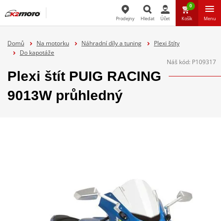
0
Prodejny
Hledat
Účet
Košík
Menu
Hledat
Domů
Na motorku
Náhradní díly a tuning
Plexi štíty
Do kapotáže
Náš kód:
P109317
Plexi štít PUIG RACING
9013W průhledný