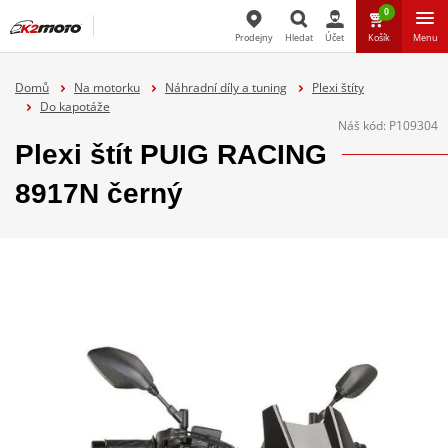
0
Prodejny
Hledat
Účet
Košík
Menu
Hledat
Domů
Na motorku
Náhradní díly a tuning
Plexi štíty
Do kapotáže
Náš kód:
P109304
Plexi štít PUIG RACING
8917N černý