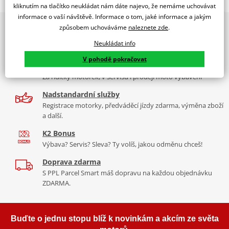
RACING SCREEN YAMAHA MT-10 16-17'/MT-10 SP 17'
kliknutím na tlačítko neukládat nám dáte najevo, že nemáme uchovávat
informace o vaší návštěvě. Informace o tom, jaké informace a jakým
PUIG byl založen v roce 1964 ve Španělsku. Vyrábí se ve městě
2x multibrand showroom
způsobem uchováváme
naleznete zde
.
Tabulka velikostí
Granollers poblíž Barcelony na ploše 8 000 m² v objektu, který se
9 značek motocyklů, servis, oblečení, doplňky i náhradní
dělí na 3 části: komerční, odlitkovou a kovových součástek. Již 40
Neukládat info
Jak se změřit
díly, to vše v Praze a Liberci
let se účastní nejslavnějších závodů motocyklů po celém světě. V
V pohodě pokračovat
Co když mi to nebude
naší nabídce naleznete doplňky a příslušenství například: plexi,
Více než 30 let zkušeností
padací protektory a mnoho dalšího.
Za řídítky motorek, v servisu i prodeji moto vybavení
Homologation
PDF
Nadstandardní služby
Aerodynamic test
Zobrazit všechny produkty
značky PUIG
PDF
Registrace motorky, předváděcí jízdy zdarma, výměna zboží
Comparative test
PDF
a další.
Mounting instruction
PDF
K2 Bonus
Výbava? Servis? Sleva? Ty volíš, jakou odměnu chceš!
Doprava zdarma
S PPL Parcel Smart máš dopravu na každou objednávku
ZDARMA.
Buďte o jednu stopu blíž k novinkám a akcím ze světa