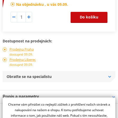
Na objednávku , u vás 09.09.
Do košíku
Dostupnost na prodejnách:
Prodejna Praha
dostupné 09.09.
Prodejna Liberec
dostupné 09.09.
Obraťte se na specialistu
Popis a parametry
Chceme vám přinášet co nejlepší zážitek z prohlížení našich stránek a
Jsme autorizovaný
O výrobci
dealer značky PUIG
nakupování na našem e-shopu. K tomu potřebujeme uchovat
informace o tom, jak používáte náš web. Pokud s tím nesouhlasíte,