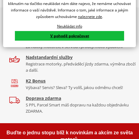
RACING SCREEN HONDA CRF000L AFRICA TWIN 16'-17'
kliknutím na tlačítko neukládat nám dáte najevo, že nemáme uchovávat
informace o vaší návštěvě. Informace o tom, jaké informace a jakým
PUIG byl založen v roce 1964 ve Španělsku. Vyrábí se ve městě
2x multibrand showroom
způsobem uchováváme
naleznete zde
.
Tabulka velikostí
Granollers poblíž Barcelony na ploše 8 000 m² v objektu, který se
9 značek motocyklů, servis, oblečení, doplňky i náhradní
dělí na 3 části: komerční, odlitkovou a kovových součástek. Již 40
Neukládat info
Jak se změřit
díly, to vše v Praze a Liberci
let se účastní nejslavnějších závodů motocyklů po celém světě. V
V pohodě pokračovat
Co když mi to nebude
naší nabídce naleznete doplňky a příslušenství například: plexi,
Více než 30 let zkušeností
padací protektory a mnoho dalšího.
Za řídítky motorek, v servisu i prodeji moto vybavení
Homologation
PDF
Nadstandardní služby
Zobrazit všechny produkty
značky PUIG
Registrace motorky, předváděcí jízdy zdarma, výměna zboží
a další.
K2 Bonus
Výbava? Servis? Sleva? Ty volíš, jakou odměnu chceš!
Doprava zdarma
S PPL Parcel Smart máš dopravu na každou objednávku
ZDARMA.
Buďte o jednu stopu blíž k novinkám a akcím ze světa