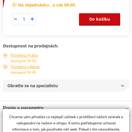
Na objednávku , u vás 09.09.
Do košíku
Dostupnost na prodejnách:
Prodejna Praha
dostupné 09.09.
Prodejna Liberec
dostupné 09.09.
Obraťte se na specialistu
Popis a parametry
Chceme vám přinášet co nejlepší zážitek z prohlížení našich stránek a
Jsme autorizovaný
O výrobci
dealer značky PUIG
nakupování na našem e-shopu. K tomu potřebujeme uchovat
informace o tom, jak používáte náš web. Pokud s tím nesouhlasíte,