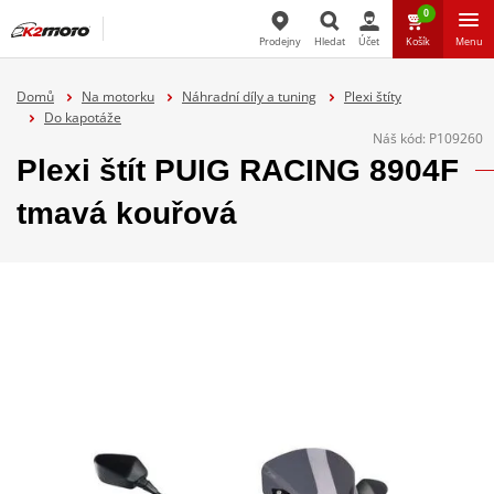
0
Prodejny
Hledat
Účet
Košík
Menu
Hledat
Domů
Na motorku
Náhradní díly a tuning
Plexi štíty
Do kapotáže
Náš kód:
P109260
Plexi štít PUIG RACING 8904F
tmavá kouřová