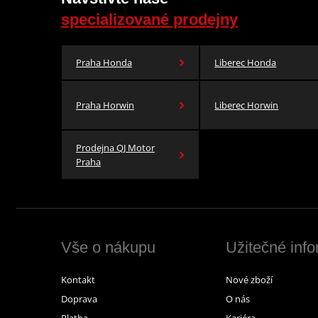
specializované prodejny
Praha Honda
Liberec Honda
Praha Horwin
Liberec Horwin
Prodejna QJ Motor
Praha
Vše o nákupu
Užitečné inf
Kontakt
Nové zboží
Doprava
O nás
Platba
Kariéra