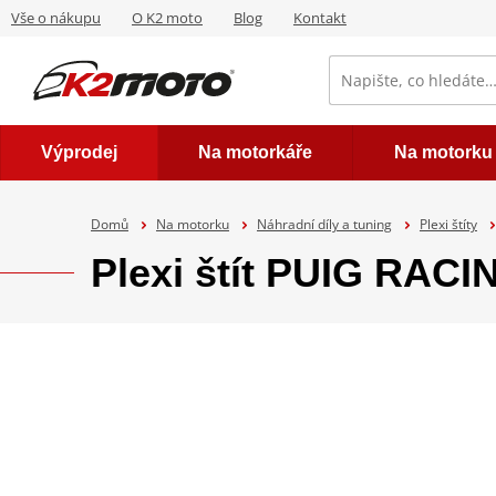
Vše o nákupu
O K2 moto
Blog
Kontakt
Výprodej
Na motorkáře
Na motorku
Domů
Na motorku
Náhradní díly a tuning
Plexi štíty
Plexi štít PUIG RAC