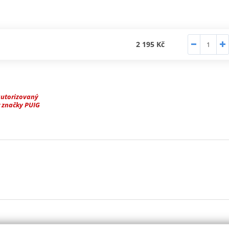
2 195 Kč
autorizovaný
 značky PUIG