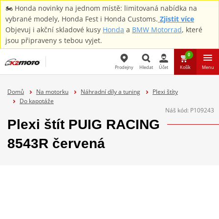
🏍️ Honda novinky na jednom místě: limitovaná nabídka na
vybrané modely, Honda Fest i Honda Customs.
Zjistit více
Objevuj i akční skladové kusy
Honda
a
BMW Motorrad
, které
jsou připraveny s tebou vyjet.
0
Prodejny
Hledat
Účet
Košík
Menu
Hledat
Domů
Na motorku
Náhradní díly a tuning
Plexi štíty
Do kapotáže
Náš kód:
P109243
Plexi štít PUIG RACING
8543R červená