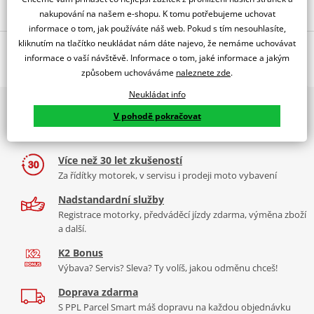
Popis a parametry
nakupování na našem e-shopu. K tomu potřebujeme uchovat
informace o tom, jak používáte náš web. Pokud s tím nesouhlasíte,
Jsme autorizovaný
kliknutím na tlačítko neukládat nám dáte najevo, že nemáme uchovávat
O výrobci
dealer značky PUIG
informace o vaší návštěvě. Informace o tom, jaké informace a jakým
RACING SCREEN BMW S1000XR 15'-17' C/RED
způsobem uchováváme
naleznete zde
.
Neukládat info
PUIG byl založen v roce 1964 ve Španělsku. Vyrábí se ve městě
2x multibrand showroom
Tabulka velikostí
Granollers poblíž Barcelony na ploše 8 000 m² v objektu, který se
V pohodě pokračovat
9 značek motocyklů, servis, oblečení, doplňky i náhradní
dělí na 3 části: komerční, odlitkovou a kovových součástek. Již 40
Jak se změřit
díly, to vše v Praze a Liberci
let se účastní nejslavnějších závodů motocyklů po celém světě. V
Co když mi to nebude
naší nabídce naleznete doplňky a příslušenství například: plexi,
Více než 30 let zkušeností
padací protektory a mnoho dalšího.
Za řídítky motorek, v servisu i prodeji moto vybavení
Homologation
PDF
Nadstandardní služby
Zobrazit všechny produkty
značky PUIG
Registrace motorky, předváděcí jízdy zdarma, výměna zboží
a další.
K2 Bonus
Výbava? Servis? Sleva? Ty volíš, jakou odměnu chceš!
Doprava zdarma
S PPL Parcel Smart máš dopravu na každou objednávku