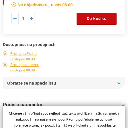
Na objednávku , u vás 08.09.
Do košíku
Dostupnost na prodejnách:
Prodejna Praha
dostupné 08.09.
Prodejna Liberec
dostupné 08.09.
Obraťte se na specialistu
Popis a parametry
Chceme vám přinášet co nejlepší zážitek z prohlížení našich stránek a
Jsme autorizovaný
O výrobci
dealer značky PUIG
nakupování na našem e-shopu. K tomu potřebujeme uchovat
informace o tom, jak používáte náš web. Pokud s tím nesouhlasíte,