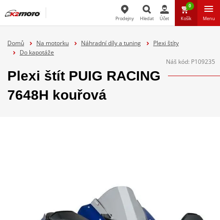
0
Prodejny
Hledat
Účet
Košík
Menu
Hledat
Domů
Na motorku
Náhradní díly a tuning
Plexi štíty
Do kapotáže
Náš kód:
P109235
Plexi štít PUIG RACING
7648H kouřová