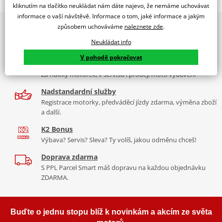
RACING SCREEN YAMAHA YZF-R1 15'-17' C/SMOKE
kliknutím na tlačítko neukládat nám dáte najevo, že nemáme uchovávat
informace o vaší návštěvě. Informace o tom, jaké informace a jakým
PUIG byl založen v roce 1964 ve Španělsku. Vyrábí se ve městě
2x multibrand showroom
způsobem uchováváme
naleznete zde
.
Tabulka velikostí
Granollers poblíž Barcelony na ploše 8 000 m² v objektu, který se
9 značek motocyklů, servis, oblečení, doplňky i náhradní
dělí na 3 části: komerční, odlitkovou a kovových součástek. Již 40
Neukládat info
Jak se změřit
díly, to vše v Praze a Liberci
let se účastní nejslavnějších závodů motocyklů po celém světě. V
V pohodě pokračovat
Co když mi to nebude
naší nabídce naleznete doplňky a příslušenství například: plexi,
Více než 30 let zkušeností
padací protektory a mnoho dalšího.
Za řídítky motorek, v servisu i prodeji moto vybavení
Homologation
PDF
Nadstandardní služby
Zobrazit všechny produkty
značky PUIG
Registrace motorky, předváděcí jízdy zdarma, výměna zboží
a další.
K2 Bonus
Výbava? Servis? Sleva? Ty volíš, jakou odměnu chceš!
Doprava zdarma
S PPL Parcel Smart máš dopravu na každou objednávku
ZDARMA.
Buďte o jednu stopu blíž k novinkám a akcím ze světa