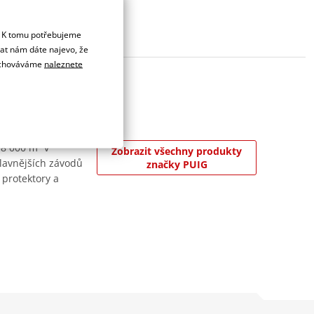
. K tomu potřebujeme
dat nám dáte najevo, že
 uchováváme
naleznete
 8 000 m² v
Zobrazit všechny produkty
jslavnějších závodů
značky PUIG
 protektory a