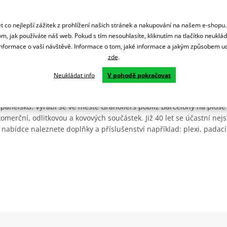
 co nejlepší zážitek z prohlížení našich stránek a nakupování na našem e-shopu
m, jak používáte náš web. Pokud s tím nesouhlasíte, kliknutím na tlačítko neuklá
formace o vaší návštěvě. Informace o tom, jaké informace a jakým způsobem
zde
.
Neukládat info
V pohodě pokračovat
Španělsku. Vyrábí se ve městě Granollers poblíž Barcelony na ploše
: komerční, odlitkovou a kovových součástek. Již 40 let se účastní ne
 nabídce naleznete doplňky a příslušenství například: plexi, padací