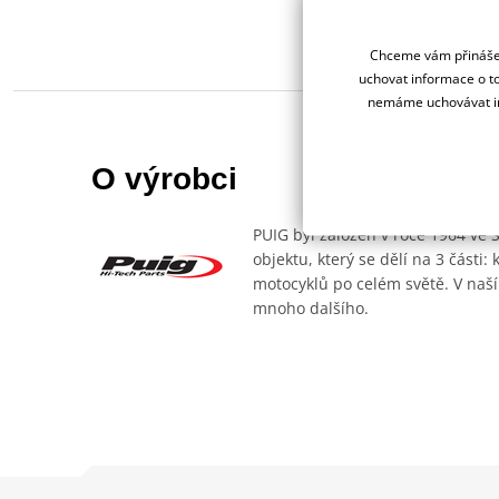
Chceme vám přinášet
uchovat informace o to
nemáme uchovávat in
O výrobci
PUIG byl založen v roce 1964 ve 
objektu, který se dělí na 3 části
motocyklů po celém světě. V naší
mnoho dalšího.