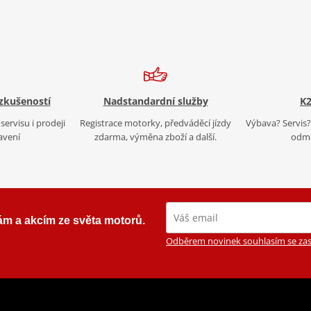
 zkušeností
Nadstandardní služby
K2
servisu i prodeji
Registrace motorky, předváděcí jízdy
Výbava? Servis? 
avení
zdarma, výměna zboží a další.
odmě
ám a akcím ze světa motorů.
Odběrem novinek souhlasím se zas