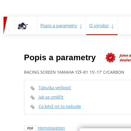
Popis a parametry
O výrobci
Jsme 
Popis a parametry
dealer
RACING SCREEN YAMAHA YZF-R1 15'-17' C/CARBON
Tabulka velikostí
Jak se změřit
Co když mi to nebude
Homologation
PDF