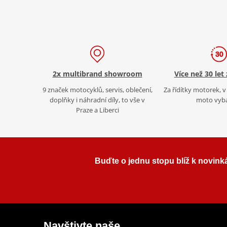
2x multibrand showroom
Více než 30 let
9 značek motocyklů, servis, oblečení,
Za řídítky motorek, v 
doplňky i náhradní díly, to vše v
moto vyb
Praze a Liberci
Buďte o jednu stopu blíž k novink
Navštivte naše