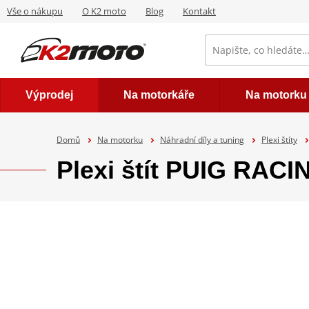
Vše o nákupu
O K2 moto
Blog
Kontakt
Výprodej
Na motorkáře
Na motorku
Domů
Na motorku
Náhradní díly a tuning
Plexi štíty
Plexi štít PUIG RAC