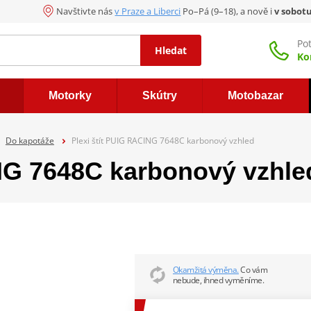
Navštivte nás
v Praze a Liberci
Po–Pá (9–18), a nově i
v sobot
Po
Hledat
Ko
Motorky
Skútry
Motobazar
Do kapotáže
Plexi štít PUIG RACING 7648C karbonový vzhled
ING 7648C karbonový vzhle
Okamžitá výměna.
Co vám
nebude, ihned vyměníme.