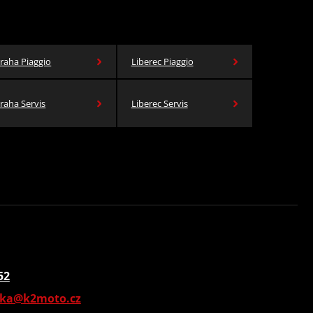
raha Piaggio
Liberec Piaggio
raha Servis
Liberec Servis
52
vka@k2moto.cz