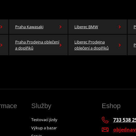
Praha Kawasaki
Liberec BMW
P
Praha Prodejna oblečení
Liberec Prodejna
P
a doplňků
oblečení a doplňků
ormace
Služby
Eshop
733 538 2
Testovací jízdy
Výkup a bazar
objedna
Servis