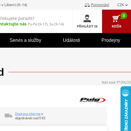
u
v Liberci (9–14)
Porovnání
CZK
0
třebujete poradit?
ntaktujte nás
Po-Pá (9-17), So (9-14)
PŘIHLÁSIT SE
KOŠÍK
Servis a služby
Události
Prodejny
d
Náš kód:
P109233
Doprava zdarma
u
objednávek nad 0 Kč