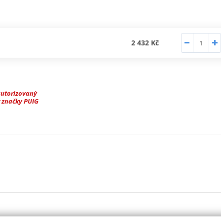
2 432 Kč
autorizovaný
 značky PUIG