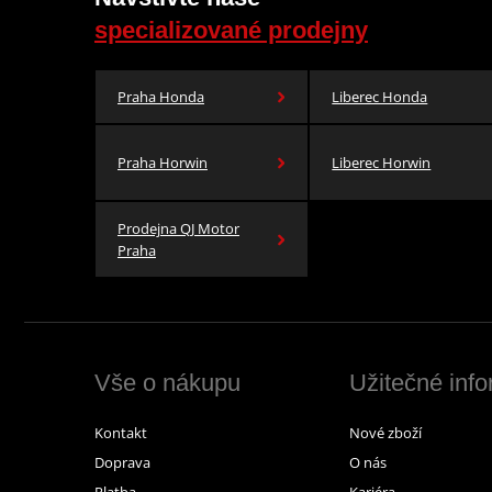
specializované prodejny
Praha Honda
Liberec Honda
Praha Horwin
Liberec Horwin
Prodejna QJ Motor
Praha
Vše o nákupu
Užitečné inf
Kontakt
Nové zboží
Doprava
O nás
Platba
Kariéra