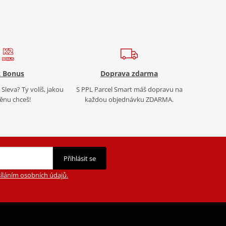
 Bonus
Doprava zdarma
Sleva? Ty volíš, jakou
S PPL Parcel Smart máš dopravu na
nu chceš!
každou objednávku ZDARMA.
Přihlásit se
íláním osobních údajů.