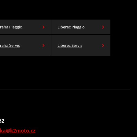
raha Piaggio
Liberec Piaggio
raha Servis
Liberec Servis
52
vka@k2moto.cz