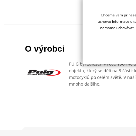
Chceme vám přinášet
uchovat informace o to
nemáme uchovávat in
O výrobci
PUIG byl založen v roce 1964 ve 
objektu, který se dělí na 3 části
motocyklů po celém světě. V naší
mnoho dalšího.