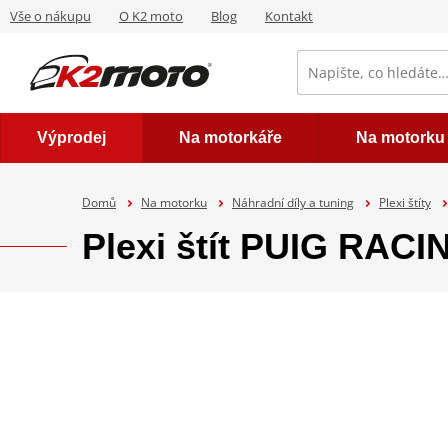
Vše o nákupu
O K2 moto
Blog
Kontakt
Výprodej
Na motorkáře
Na motorku
Domů
Na motorku
Náhradní díly a tuning
Plexi štíty
Plexi štít PUIG RAC