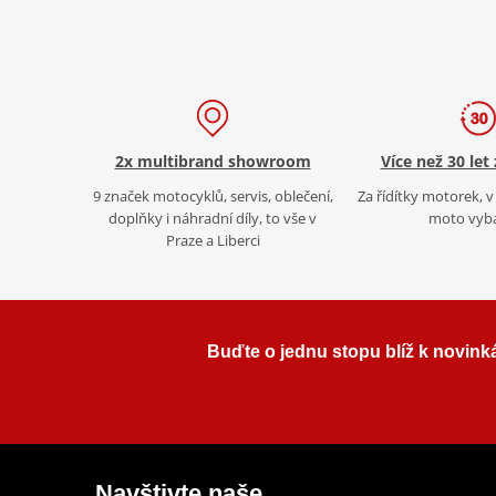
2x multibrand showroom
Více než 30 let
9 značek motocyklů, servis, oblečení,
Za řídítky motorek, v 
doplňky i náhradní díly, to vše v
moto vyb
Praze a Liberci
Buďte o jednu stopu blíž k novink
Navštivte naše