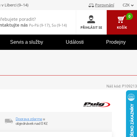
u
v Liberci (9–14)
Porovnání
CZK
0
třebujete poradit?
ntaktujte nás
Po-Pá (9-17), So (9-14)
PŘIHLÁSIT SE
KOŠÍK
Servis a služby
Události
Prodejny
Náš kód:
P109213
Doprava zdarma
u
objednávek nad 0 Kč