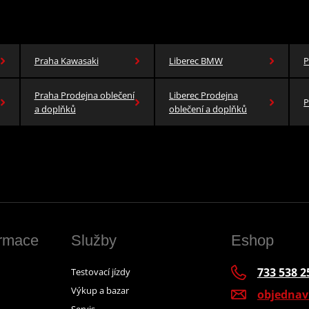
Praha Kawasaki
Liberec BMW
P
Praha Prodejna oblečení
Liberec Prodejna
P
a doplňků
oblečení a doplňků
ormace
Služby
Eshop
733 538 2
Testovací jízdy
Výkup a bazar
objedna
Servis