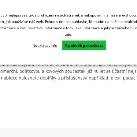
 co nejlepší zážitek z prohlížení našich stránek a nakupování na našem e-shopu
m, jak používáte náš web. Pokud s tím nesouhlasíte, kliknutím na tlačítko neuklá
formace o vaší návštěvě. Informace o tom, jaké informace a jakým způsobem
zde
.
Neukládat info
V pohodě pokračovat
Španělsku. Vyrábí se ve městě Granollers poblíž Barcelony na ploše
: komerční, odlitkovou a kovových součástek. Již 40 let se účastní ne
 nabídce naleznete doplňky a příslušenství například: plexi, padací