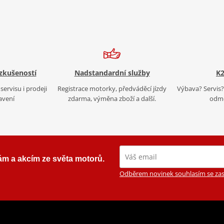
 zkušeností
Nadstandardní služby
K2
servisu i prodeji
Registrace motorky, předváděcí jízdy
Výbava? Servis? 
avení
zdarma, výměna zboží a další.
odmě
ám a akcím ze světa motorů.
Odběrem novinek souhlasím se zas