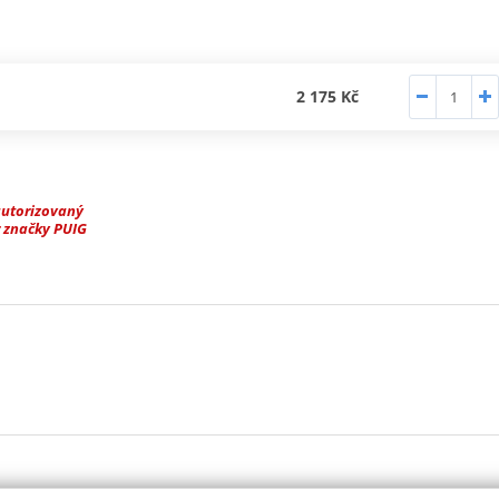
2 175 Kč
autorizovaný
 značky PUIG