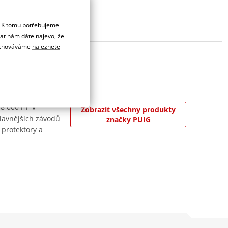
. K tomu potřebujeme
dat nám dáte najevo, že
 uchováváme
naleznete
 8 000 m² v
Zobrazit všechny produkty
jslavnějších závodů
značky PUIG
 protektory a