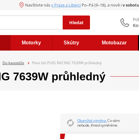
Navštivte nás
v Praze a Liberci
Po–Pá (9–18), a nově i
v sobot
Po
Hledat
Ko
Motorky
Skútry
Motobazar
Do kapotáže
Plexi štít PUIG RACING 7639W průhledný
ING 7639W průhledný
Okamžitá výměna.
Co vám
nebude, ihned vyměníme.