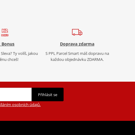
 Bonus
Doprava zdarma
Sleva? Ty volíš, jakou
S PPL Parcel Smart máš dopravu na
nu chceš!
každou objednávku ZDARMA.
Přihlásit se
íláním osobních údajů.