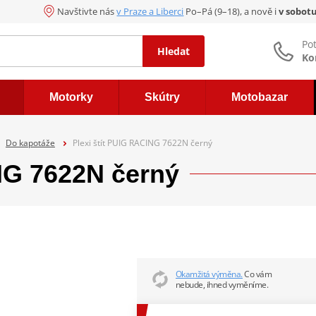
Navštivte nás
v Praze a Liberci
Po–Pá (9–18), a nově i
v sobot
Po
Hledat
Ko
Motorky
Skútry
Motobazar
Do kapotáže
Plexi štít PUIG RACING 7622N černý
NG 7622N černý
Okamžitá výměna.
Co vám
nebude, ihned vyměníme.