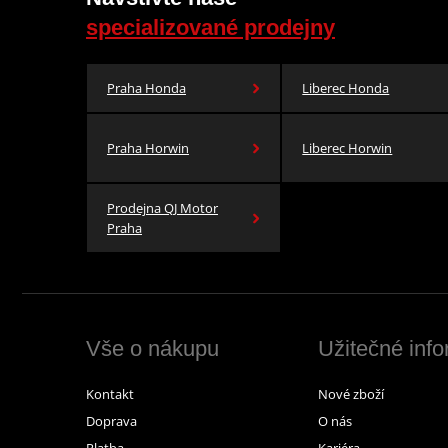
specializované prodejny
Praha Honda
Liberec Honda
Praha Horwin
Liberec Horwin
Prodejna QJ Motor
Praha
Vše o nákupu
Užitečné inf
Kontakt
Nové zboží
Doprava
O nás
Platba
Kariéra