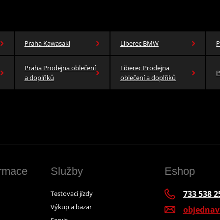
Praha Kawasaki
Liberec BMW
P
Praha Prodejna oblečení
Liberec Prodejna
P
a doplňků
oblečení a doplňků
ormace
Služby
Eshop
733 538 2
Testovací jízdy
Výkup a bazar
objedna
Servis