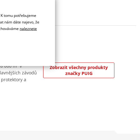
. K tomu potřebujeme
dat nám dáte najevo, že
 uchováváme
naleznete
 8 000 m² v
Zobrazit všechny produkty
jslavnějších závodů
značky PUIG
 protektory a