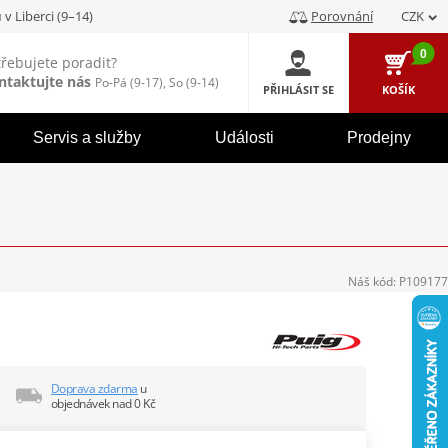
u
v Liberci (9–14)
Porovnání
CZK
0
třebujete poradit?
ntaktujte nás
Po-Pá (9-17), So (9-14)
PŘIHLÁSIT SE
KOŠÍK
Servis a služby
Události
Prodejny
Náš kód:
P109177
Doprava zdarma
u
objednávek nad 0 Kč