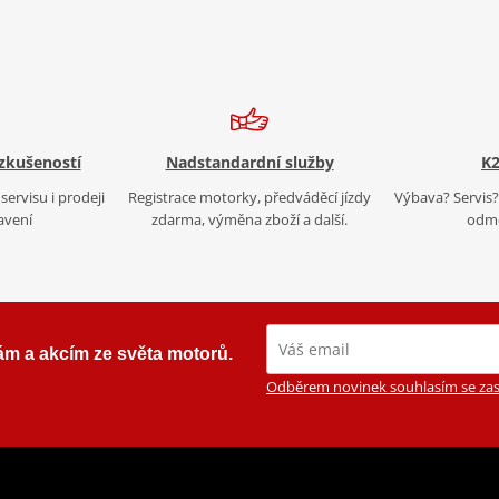
 zkušeností
Nadstandardní služby
K2
servisu i prodeji
Registrace motorky, předváděcí jízdy
Výbava? Servis? 
avení
zdarma, výměna zboží a další.
odmě
ám a akcím ze světa motorů.
Odběrem novinek souhlasím se zas