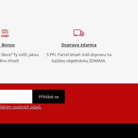
 Bonus
Doprava zdarma
Sleva? Ty volíš, jakou
S PPL Parcel Smart máš dopravu na
nu chceš!
každou objednávku ZDARMA.
Přihlásit se
íláním osobních údajů.