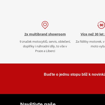
2x multibrand showroom
Více než 30 let
9 značek motocyklů, servis, oblečení,
Za řídítky motorek, v 
doplňky i náhradní díly, to vše v
moto vyb
Praze a Liberci
Buďte o jednu stopu blíž k novink
Navštivte naše