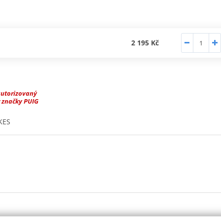
2 195 Kč
autorizovaný
 značky PUIG
KES