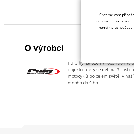
Chceme vám přinášet
uchovat informace o to
nemáme uchovávat in
O výrobci
PUIG byl založen v roce 1964 ve 
objektu, který se dělí na 3 části
motocyklů po celém světě. V naší
mnoho dalšího.