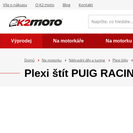
Vše o nákupu
O K2 moto
Blog
Kontakt
Výprodej
Na motorkáře
Na motorku
Domů
Na motorku
Náhradní díly a tuning
Plexi štíty
Plexi štít PUIG RACI