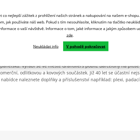
 co nejlepší zážitek z prohlížení našich stránek a nakupování na našem e-shopu
m, jak používáte náš web. Pokud s tím nesouhlasíte, kliknutím na tlačítko neuklá
formace o vaší návštěvě. Informace o tom, jaké informace a jakým způsobem
zde
.
Neukládat info
V pohodě pokračovat
Španělsku. Vyrábí se ve městě Granollers poblíž Barcelony na ploše
: komerční, odlitkovou a kovových součástek. Již 40 let se účastní ne
 nabídce naleznete doplňky a příslušenství například: plexi, padací