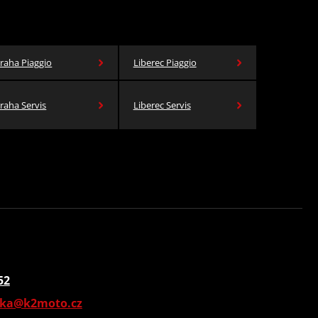
raha Piaggio
Liberec Piaggio
raha Servis
Liberec Servis
52
vka@k2moto.cz