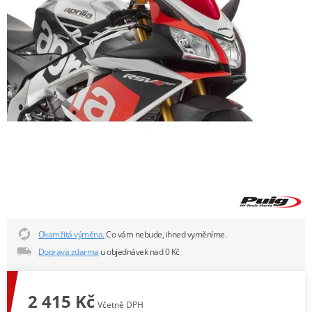
Okamžitá výměna.
Co vám nebude, ihned vyměníme.
Doprava zdarma
u objednávek nad 0 Kč
2 415 Kč
Včetně DPH