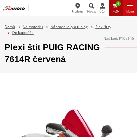
0
Prodejny
Hledat
Účet
Košík
Menu
Hledat
Domů
Na motorku
Náhradní díly a tuning
Plexi štíty
Do kapotáže
Náš kód:
P109146
Plexi štít PUIG RACING
7614R červená