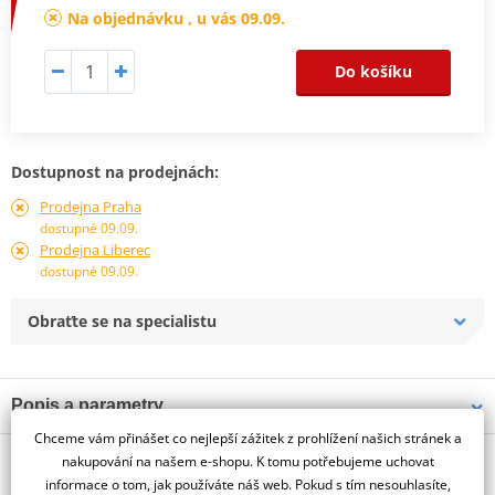
Na objednávku , u vás 09.09.
Do košíku
Dostupnost na prodejnách:
Prodejna Praha
dostupné 09.09.
Prodejna Liberec
dostupné 09.09.
Obraťte se na specialistu
Popis a parametry
Chceme vám přinášet co nejlepší zážitek z prohlížení našich stránek a
Jsme autorizovaný
O výrobci
dealer značky PUIG
nakupování na našem e-shopu. K tomu potřebujeme uchovat
informace o tom, jak používáte náš web. Pokud s tím nesouhlasíte,