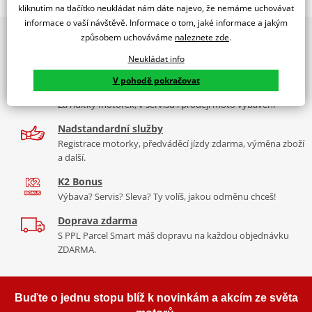
RACING SCREEN APRILIA RSV4 RF1000/RR1000 C/RED
kliknutím na tlačítko neukládat nám dáte najevo, že nemáme uchovávat
informace o vaší návštěvě. Informace o tom, jaké informace a jakým
PUIG byl založen v roce 1964 ve Španělsku. Vyrábí se ve městě
2x multibrand showroom
způsobem uchováváme
naleznete zde
.
Tabulka velikostí
Granollers poblíž Barcelony na ploše 8 000 m² v objektu, který se
9 značek motocyklů, servis, oblečení, doplňky i náhradní
dělí na 3 části: komerční, odlitkovou a kovových součástek. Již 40
Neukládat info
Jak se změřit
díly, to vše v Praze a Liberci
let se účastní nejslavnějších závodů motocyklů po celém světě. V
V pohodě pokračovat
Co když mi to nebude
naší nabídce naleznete doplňky a příslušenství například: plexi,
Více než 30 let zkušeností
padací protektory a mnoho dalšího.
Za řídítky motorek, v servisu i prodeji moto vybavení
Homologation
PDF
Nadstandardní služby
Aerodynamic test
Zobrazit všechny produkty
značky PUIG
PDF
Registrace motorky, předváděcí jízdy zdarma, výměna zboží
Comparative test
PDF
a další.
K2 Bonus
Výbava? Servis? Sleva? Ty volíš, jakou odměnu chceš!
Doprava zdarma
S PPL Parcel Smart máš dopravu na každou objednávku
ZDARMA.
Buďte o jednu stopu blíž k novinkám a akcím ze světa