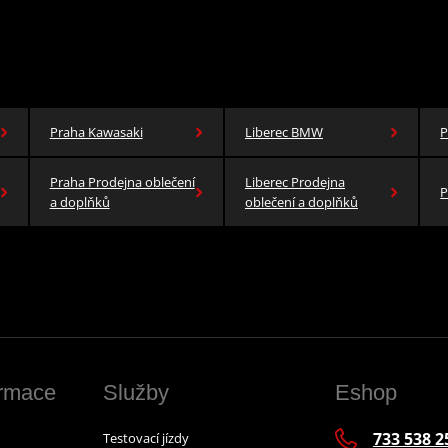
Praha Kawasaki
Liberec BMW
P
Praha Prodejna oblečení
Liberec Prodejna
P
a doplňků
oblečení a doplňků
ormace
Služby
Eshop
733 538 2
Testovací jízdy