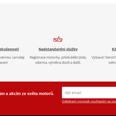
 zkušeností
Nadstandardní služby
K2
servisu i prodeji
Registrace motorky, předváděcí jízdy
Výbava? Servis? 
avení
zdarma, výměna zboží a další.
odmě
ám a akcím ze světa motorů.
Odběrem novinek souhlasím se zas