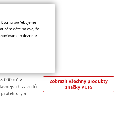
. K tomu potřebujeme
dat nám dáte najevo, že
 uchováváme
naleznete
 8 000 m² v
Zobrazit všechny produkty
jslavnějších závodů
značky PUIG
 protektory a