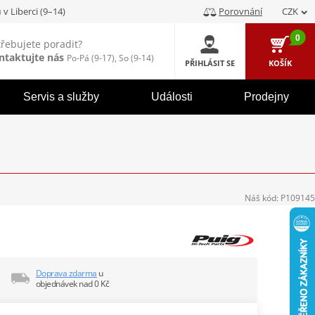
u
v Liberci (9–14)
Porovnání
CZK
0
třebujete poradit?
ntaktujte nás
Po-Pá (9-17), So (9-14)
PŘIHLÁSIT SE
KOŠÍK
Servis a služby
Události
Prodejny
Náš kód:
P109145
Doprava zdarma
u
objednávek nad 0 Kč