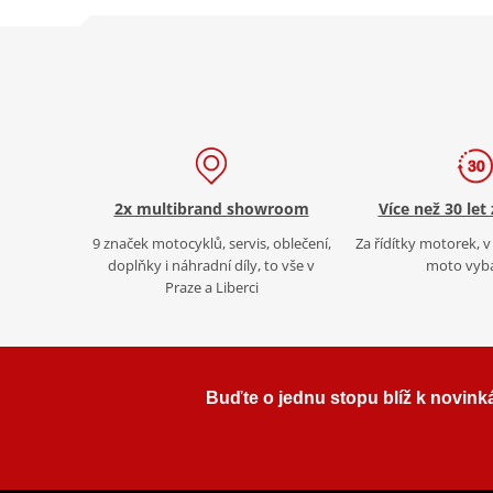
2x multibrand showroom
Více než 30 let
9 značek motocyklů, servis, oblečení,
Za řídítky motorek, v 
doplňky i náhradní díly, to vše v
moto vyb
Praze a Liberci
Buďte o jednu stopu blíž k novink