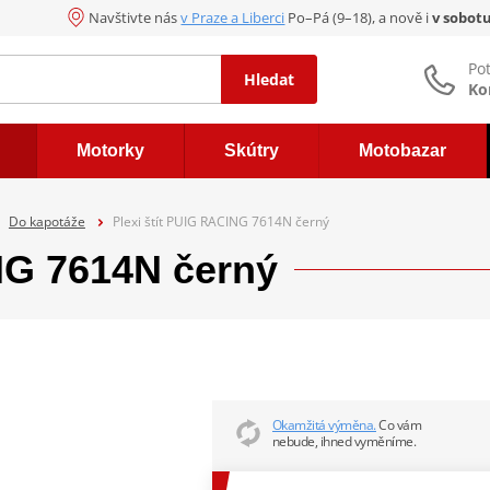
Navštivte nás
v Praze a Liberci
Po–Pá (9–18), a nově i
v sobot
Po
Hledat
Ko
Motorky
Skútry
Motobazar
Do kapotáže
Plexi štít PUIG RACING 7614N černý
NG 7614N černý
Okamžitá výměna.
Co vám
nebude, ihned vyměníme.