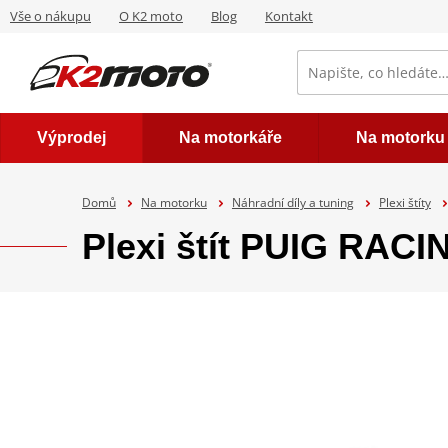
Vše o nákupu
O K2 moto
Blog
Kontakt
Výprodej
Na motorkáře
Na motorku
Domů
Na motorku
Náhradní díly a tuning
Plexi štíty
Plexi štít PUIG RACI