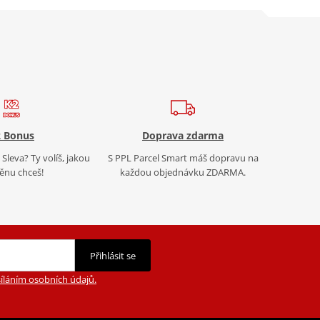
 Bonus
Doprava zdarma
Sleva? Ty volíš, jakou
S PPL Parcel Smart máš dopravu na
nu chceš!
každou objednávku ZDARMA.
Přihlásit se
íláním osobních údajů.