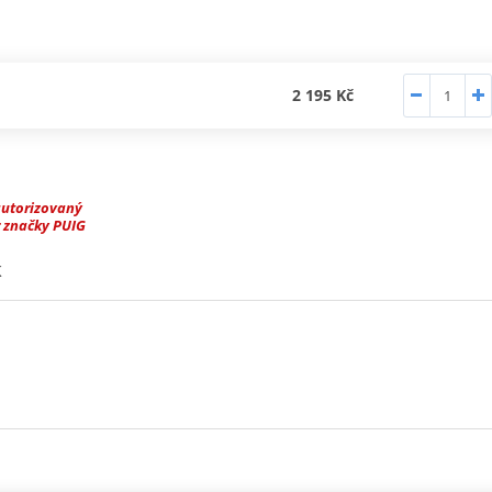
2 195 Kč
autorizovaný
 značky PUIG
K