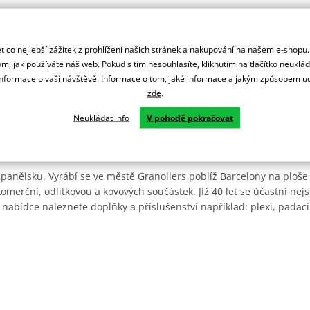
 co nejlepší zážitek z prohlížení našich stránek a nakupování na našem e-shopu
m, jak používáte náš web. Pokud s tím nesouhlasíte, kliknutím na tlačítko neuklá
formace o vaší návštěvě. Informace o tom, jaké informace a jakým způsobem
zde
.
Neukládat info
V pohodě pokračovat
Španělsku. Vyrábí se ve městě Granollers poblíž Barcelony na ploše
: komerční, odlitkovou a kovových součástek. Již 40 let se účastní ne
 nabídce naleznete doplňky a příslušenství například: plexi, padací