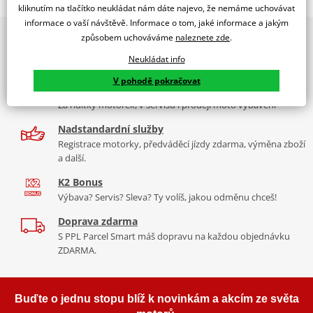
RACING SCREEN HONDA VFR800F 14'-17' C/DARK SMOKE
kliknutím na tlačítko neukládat nám dáte najevo, že nemáme uchovávat
informace o vaší návštěvě. Informace o tom, jaké informace a jakým
PUIG byl založen v roce 1964 ve Španělsku. Vyrábí se ve městě
2x multibrand showroom
způsobem uchováváme
naleznete zde
.
Tabulka velikostí
Granollers poblíž Barcelony na ploše 8 000 m² v objektu, který se
9 značek motocyklů, servis, oblečení, doplňky i náhradní
dělí na 3 části: komerční, odlitkovou a kovových součástek. Již 40
Neukládat info
Jak se změřit
díly, to vše v Praze a Liberci
let se účastní nejslavnějších závodů motocyklů po celém světě. V
V pohodě pokračovat
Co když mi to nebude
naší nabídce naleznete doplňky a příslušenství například: plexi,
Více než 30 let zkušeností
padací protektory a mnoho dalšího.
Za řídítky motorek, v servisu i prodeji moto vybavení
Homologation
PDF
Nadstandardní služby
Zobrazit všechny produkty
značky PUIG
Registrace motorky, předváděcí jízdy zdarma, výměna zboží
a další.
K2 Bonus
Výbava? Servis? Sleva? Ty volíš, jakou odměnu chceš!
Doprava zdarma
S PPL Parcel Smart máš dopravu na každou objednávku
ZDARMA.
Buďte o jednu stopu blíž k novinkám a akcím ze světa