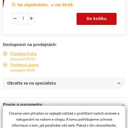
Na objednávku , u vás 09.09.
Do košíku
Dostupnost na prodejnách:
Prodejna Praha
dostupné 09.09.
Prodejna Liberec
dostupné 09.09.
Obraťte se na specialistu
Popis a parametry
Chceme vám přinášet co nejlepší zážitek z prohlížení našich stránek a
Jsme autorizovaný
O výrobci
dealer značky PUIG
nakupování na našem e-shopu. K tomu potřebujeme uchovat
informace o tom, jak používáte náš web. Pokud s tím nesouhlasíte,