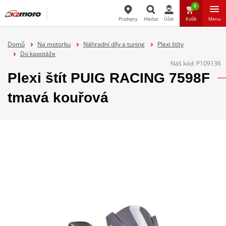
0
Prodejny
Hledat
Účet
Košík
Menu
Hledat
Domů
Na motorku
Náhradní díly a tuning
Plexi štíty
Do kapotáže
Náš kód:
P109136
Plexi štít PUIG RACING 7598F
tmavá kouřová