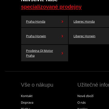
specializované prodejny
Praha Honda
Liberec Honda
Praha Horwin
Liberec Horwin
Prodejna QJ Motor
Praha
Vše o nákupu
Užitečné inf
Kontakt
Nové zboží
Doprava
O nás
Platba
Kariéra