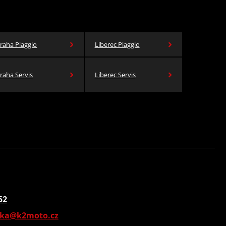
raha Piaggio
Liberec Piaggio
raha Servis
Liberec Servis
52
vka@k2moto.cz