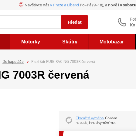
Navštivte nás
v Praze a Liberci
Po–Pá (9–18), a nově i
v sobot
Po
Hledat
Ko
Motorky
Skútry
Motobazar
Do kapotáže
Plexi štít PUIG RACING 7003R červená
ING 7003R červená
Okamžitá výměna.
Co vám
nebude, ihned vyměníme.