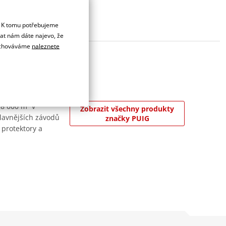
. K tomu potřebujeme
dat nám dáte najevo, že
 uchováváme
naleznete
 8 000 m² v
Zobrazit všechny produkty
jslavnějších závodů
značky PUIG
 protektory a