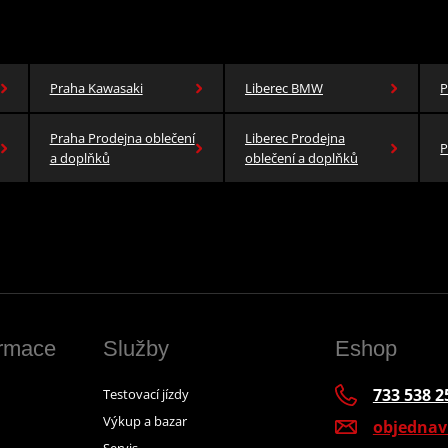
Praha Kawasaki
Liberec BMW
P
Praha Prodejna oblečení
Liberec Prodejna
P
a doplňků
oblečení a doplňků
ormace
Služby
Eshop
733 538 2
Testovací jízdy
Výkup a bazar
objedna
Servis