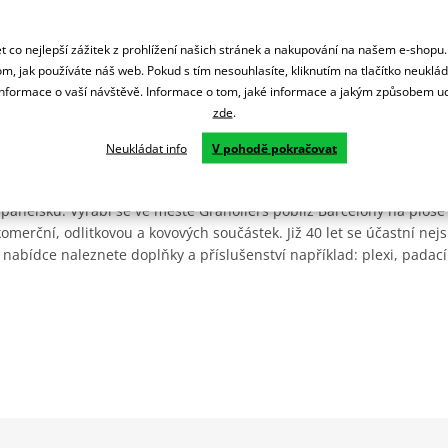
 co nejlepší zážitek z prohlížení našich stránek a nakupování na našem e-shopu
m, jak používáte náš web. Pokud s tím nesouhlasíte, kliknutím na tlačítko neuklá
formace o vaší návštěvě. Informace o tom, jaké informace a jakým způsobem
zde
.
Neukládat info
V pohodě pokračovat
Španělsku. Vyrábí se ve městě Granollers poblíž Barcelony na ploše
: komerční, odlitkovou a kovových součástek. Již 40 let se účastní ne
 nabídce naleznete doplňky a příslušenství například: plexi, padací