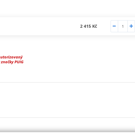
2 415 Kč
autorizovaný
 značky PUIG