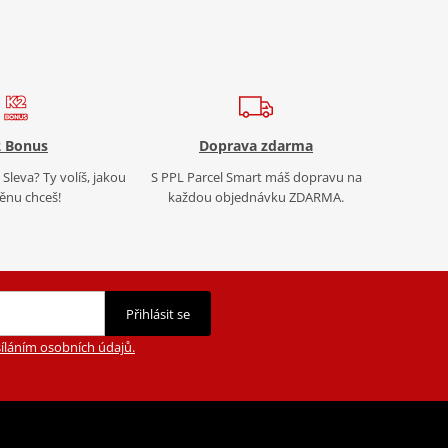
 Bonus
Doprava zdarma
Sleva? Ty volíš, jakou
S PPL Parcel Smart máš dopravu na
nu chceš!
každou objednávku ZDARMA.
Přihlásit se
íláním osobních údajů.