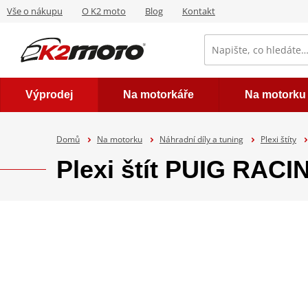
Vše o nákupu
O K2 moto
Blog
Kontakt
Výprodej
Na motorkáře
Na motorku
Domů
Na motorku
Náhradní díly a tuning
Plexi štíty
Plexi štít PUIG RAC