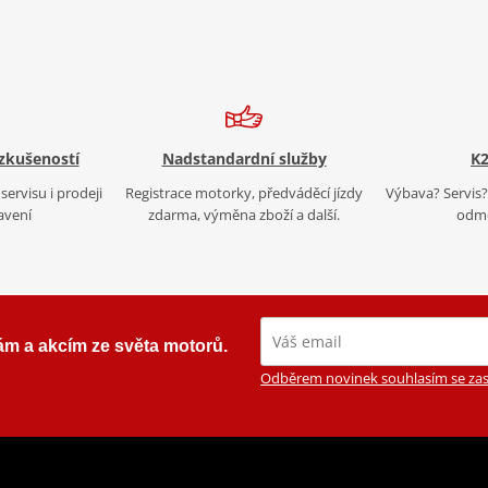
 zkušeností
Nadstandardní služby
K2
servisu i prodeji
Registrace motorky, předváděcí jízdy
Výbava? Servis? 
avení
zdarma, výměna zboží a další.
odmě
ám a akcím ze světa motorů.
Odběrem novinek souhlasím se zas