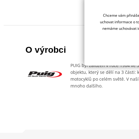
Chceme vám přinášet
uchovat informace o to
nemáme uchovávat in
O výrobci
PUIG byl založen v roce 1964 ve 
objektu, který se dělí na 3 části
motocyklů po celém světě. V naší
mnoho dalšího.