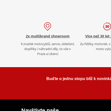
2x multibrand showroom
Více než 30 let
9 značek motocyklů, servis, oblečení,
Za řídítky motorek, v 
doplňky i náhradní díly, to vše v
moto vyb
Praze a Liberci
Buďte o jednu stopu blíž k novink
Navštivte naše