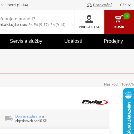
u
v Liberci (9–14)
Porovnání
CZK
0
třebujete poradit?
ntaktujte nás
Po-Pá (9-17), So (9-14)
PŘIHLÁSIT SE
KOŠÍK
Servis a služby
Události
Prodejny
Náš kód:
P109076
Doprava zdarma
u
objednávek nad 0 Kč