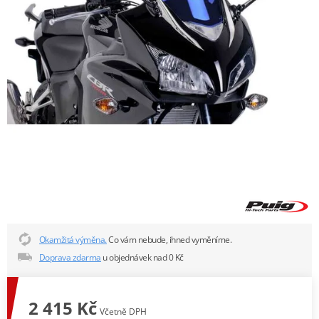
Okamžitá výměna.
Co vám nebude, ihned vyměníme.
Doprava zdarma
u objednávek nad 0 Kč
2 415 Kč
Včetně DPH