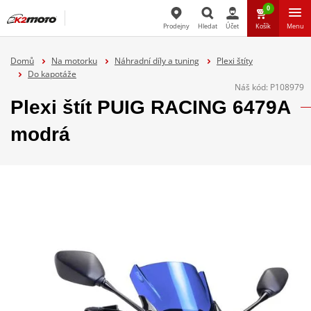
0
Prodejny
Hledat
Účet
Košík
Menu
Hledat
Domů
Na motorku
Náhradní díly a tuning
Plexi štíty
Do kapotáže
Náš kód:
P108979
Plexi štít PUIG RACING 6479A
modrá