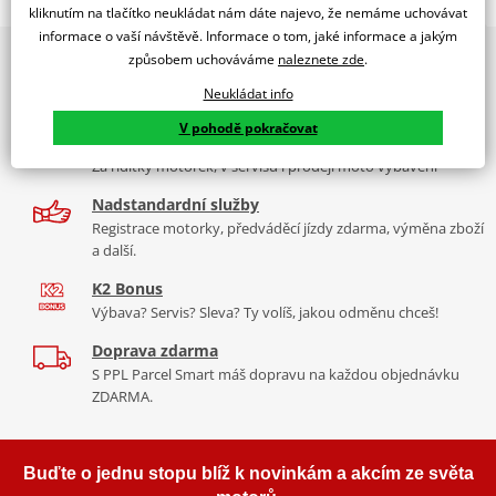
RACING SCREEN HONDA CBR500R 13-15 C/BLUE
kliknutím na tlačítko neukládat nám dáte najevo, že nemáme uchovávat
informace o vaší návštěvě. Informace o tom, jaké informace a jakým
PUIG byl založen v roce 1964 ve Španělsku. Vyrábí se ve městě
2x multibrand showroom
způsobem uchováváme
naleznete zde
.
Tabulka velikostí
Granollers poblíž Barcelony na ploše 8 000 m² v objektu, který se
9 značek motocyklů, servis, oblečení, doplňky i náhradní
dělí na 3 části: komerční, odlitkovou a kovových součástek. Již 40
Neukládat info
Jak se změřit
díly, to vše v Praze a Liberci
let se účastní nejslavnějších závodů motocyklů po celém světě. V
V pohodě pokračovat
Co když mi to nebude
naší nabídce naleznete doplňky a příslušenství například: plexi,
Více než 30 let zkušeností
padací protektory a mnoho dalšího.
Za řídítky motorek, v servisu i prodeji moto vybavení
Homologation
PDF
Nadstandardní služby
Zobrazit všechny produkty
značky PUIG
Registrace motorky, předváděcí jízdy zdarma, výměna zboží
a další.
K2 Bonus
Výbava? Servis? Sleva? Ty volíš, jakou odměnu chceš!
Doprava zdarma
S PPL Parcel Smart máš dopravu na každou objednávku
ZDARMA.
Buďte o jednu stopu blíž k novinkám a akcím ze světa