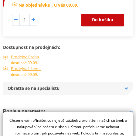
Na objednávku , u vás 09.09.
Do košíku
Dostupnost na prodejnách:
Prodejna Praha
dostupné 09.09.
Prodejna Liberec
dostupné 09.09.
Obraťte se na specialistu
Popis a parametry
Chceme vám přinášet co nejlepší zážitek z prohlížení našich stránek a
Jsme autorizovaný
O výrobci
dealer značky PUIG
nakupování na našem e-shopu. K tomu potřebujeme uchovat
informace o tom, jak používáte náš web. Pokud s tím nesouhlasíte,