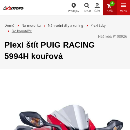
0
Prodejny
Hledat
Účet
Košík
Menu
Hledat
Domů
Na motorku
Náhradní díly a tuning
Plexi štíty
Do kapotáže
Náš kód:
P108926
Plexi štít PUIG RACING
5994H kouřová