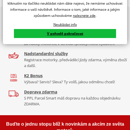
RACING SCREEN HONDA CBR1000RR 12-16 C/SMOKE
kliknutím na tlačítko neukládat nám dáte najevo, že nemáme uchovávat
informace o vaší návštěvě. Informace o tom, jaké informace a jakým
PUIG byl založen v roce 1964 ve Španělsku. Vyrábí se ve městě
2x multibrand showroom
způsobem uchováváme
naleznete zde
.
Tabulka velikostí
Granollers poblíž Barcelony na ploše 8 000 m² v objektu, který se
9 značek motocyklů, servis, oblečení, doplňky i náhradní
dělí na 3 části: komerční, odlitkovou a kovových součástek. Již 40
Neukládat info
Jak se změřit
díly, to vše v Praze a Liberci
let se účastní nejslavnějších závodů motocyklů po celém světě. V
V pohodě pokračovat
Co když mi to nebude
naší nabídce naleznete doplňky a příslušenství například: plexi,
Více než 30 let zkušeností
padací protektory a mnoho dalšího.
Za řídítky motorek, v servisu i prodeji moto vybavení
Homologation
PDF
Nadstandardní služby
Zobrazit všechny produkty
značky PUIG
Registrace motorky, předváděcí jízdy zdarma, výměna zboží
a další.
K2 Bonus
Výbava? Servis? Sleva? Ty volíš, jakou odměnu chceš!
Doprava zdarma
S PPL Parcel Smart máš dopravu na každou objednávku
ZDARMA.
Buďte o jednu stopu blíž k novinkám a akcím ze světa