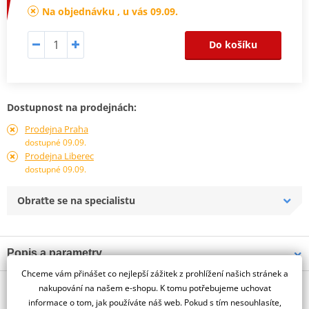
Na objednávku , u vás 09.09.
Do košíku
Dostupnost na prodejnách:
Prodejna Praha
dostupné 09.09.
Prodejna Liberec
dostupné 09.09.
Obraťte se na specialistu
Popis a parametry
Chceme vám přinášet co nejlepší zážitek z prohlížení našich stránek a
Jsme autorizovaný
O výrobci
dealer značky PUIG
nakupování na našem e-shopu. K tomu potřebujeme uchovat
informace o tom, jak používáte náš web. Pokud s tím nesouhlasíte,