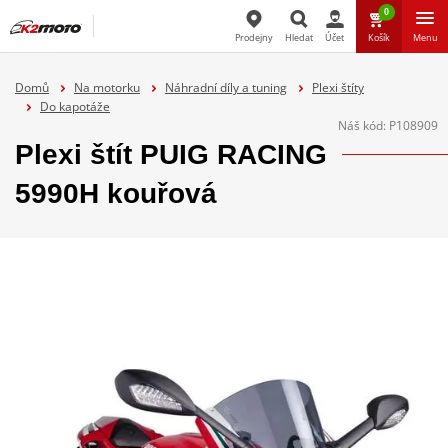
0
Prodejny
Hledat
Účet
Košík
Menu
Hledat
Domů
Na motorku
Náhradní díly a tuning
Plexi štíty
Do kapotáže
Náš kód:
P108909
Plexi štít PUIG RACING
5990H kouřová