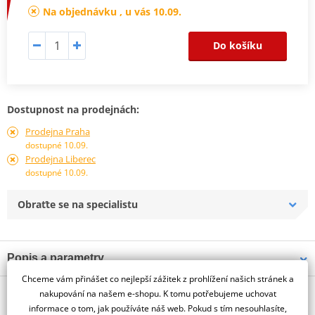
Na objednávku , u vás 10.09.
Do košíku
Dostupnost na prodejnách:
Prodejna Praha
dostupné 10.09.
Prodejna Liberec
dostupné 10.09.
Obraťte se na specialistu
Popis a parametry
Chceme vám přinášet co nejlepší zážitek z prohlížení našich stránek a
Jsme autorizovaný
O výrobci
dealer značky PUIG
nakupování na našem e-shopu. K tomu potřebujeme uchovat
informace o tom, jak používáte náš web. Pokud s tím nesouhlasíte,