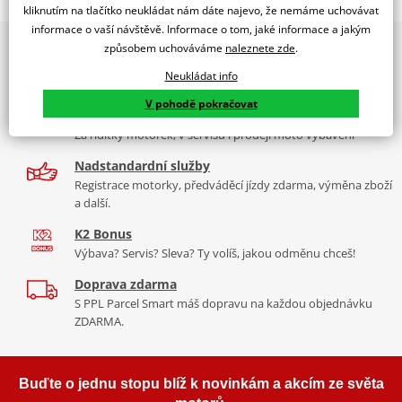
RACING SCREEN DUCATI PANIGALE / SUPERLEGGERA
kliknutím na tlačítko neukládat nám dáte najevo, že nemáme uchovávat
informace o vaší návštěvě. Informace o tom, jaké informace a jakým
PUIG byl založen v roce 1964 ve Španělsku. Vyrábí se ve městě
2x multibrand showroom
způsobem uchováváme
naleznete zde
.
Tabulka velikostí
Granollers poblíž Barcelony na ploše 8 000 m² v objektu, který se
9 značek motocyklů, servis, oblečení, doplňky i náhradní
dělí na 3 části: komerční, odlitkovou a kovových součástek. Již 40
Neukládat info
Jak se změřit
díly, to vše v Praze a Liberci
let se účastní nejslavnějších závodů motocyklů po celém světě. V
V pohodě pokračovat
Co když mi to nebude
naší nabídce naleznete doplňky a příslušenství například: plexi,
Více než 30 let zkušeností
padací protektory a mnoho dalšího.
Za řídítky motorek, v servisu i prodeji moto vybavení
Homologation
PDF
Nadstandardní služby
Aerodynamic test
Zobrazit všechny produkty
značky PUIG
PDF
Registrace motorky, předváděcí jízdy zdarma, výměna zboží
a další.
K2 Bonus
Výbava? Servis? Sleva? Ty volíš, jakou odměnu chceš!
Doprava zdarma
S PPL Parcel Smart máš dopravu na každou objednávku
ZDARMA.
Buďte o jednu stopu blíž k novinkám a akcím ze světa