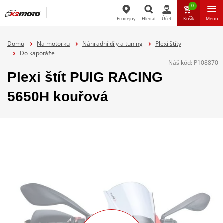
0
Prodejny
Hledat
Účet
Košík
Menu
Hledat
Domů
Na motorku
Náhradní díly a tuning
Plexi štíty
Do kapotáže
Náš kód:
P108870
Plexi štít PUIG RACING
5650H kouřová