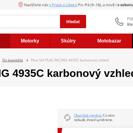
Navštivte nás
v Praze a Liberci
Po–Pá (9–18), a nově i
v sobot
Po
Hledat
Ko
Motorky
Skútry
Motobazar
Do kapotáže
Plexi štít PUIG RACING 4935C karbonový vzhled
ING 4935C karbonový vzhle
Okamžitá výměna.
Co vám
nebude, ihned vyměníme.