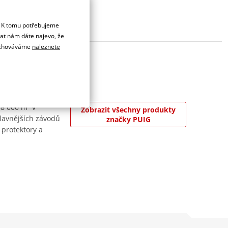
. K tomu potřebujeme
dat nám dáte najevo, že
 uchováváme
naleznete
 8 000 m² v
Zobrazit všechny produkty
jslavnějších závodů
značky PUIG
 protektory a