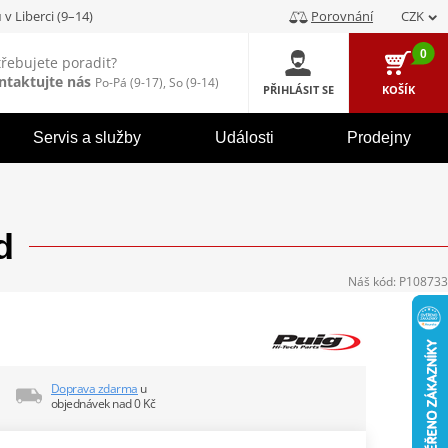
u
v Liberci (9–14)
Porovnání
CZK
0
třebujete poradit?
ntaktujte nás
Po-Pá (9-17), So (9-14)
PŘIHLÁSIT SE
KOŠÍK
Servis a služby
Události
Prodejny
d
Náš kód:
P108733
Doprava zdarma
u
objednávek nad 0 Kč