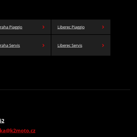
raha Piaggio
Liberec Piaggio
raha Servis
Liberec Servis
52
vka@k2moto.cz