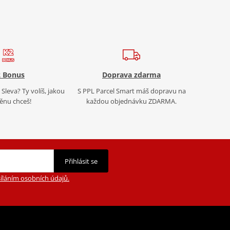
 Bonus
Doprava zdarma
Sleva? Ty volíš, jakou
S PPL Parcel Smart máš dopravu na
nu chceš!
každou objednávku ZDARMA.
Přihlásit se
íláním osobních údajů.