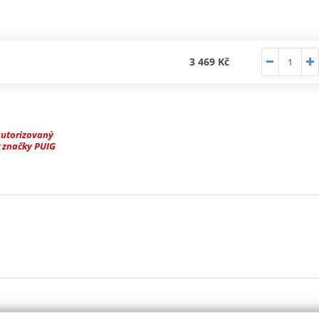
3 469 Kč
autorizovaný
 značky PUIG