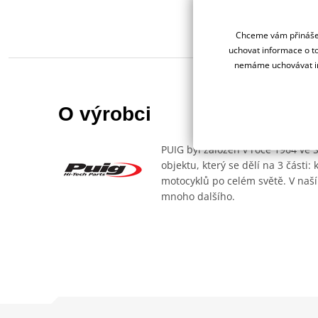
Chceme vám přinášet
uchovat informace o to
nemáme uchovávat in
O výrobci
PUIG byl založen v roce 1964 ve 
objektu, který se dělí na 3 části
motocyklů po celém světě. V naší
mnoho dalšího.