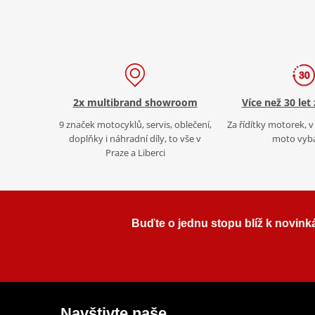
2x multibrand showroom
Více než 30 let
9 značek motocyklů, servis, oblečení,
Za řídítky motorek, v 
doplňky i náhradní díly, to vše v
moto vyb
Praze a Liberci
Buďte o jednu stopu blíž k novink
Navštivte naše