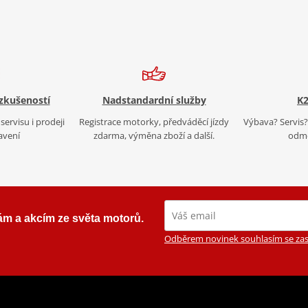
 zkušeností
Nadstandardní služby
K2
servisu i prodeji
Registrace motorky, předváděcí jízdy
Výbava? Servis? 
avení
zdarma, výměna zboží a další.
odmě
ám a akcím ze světa motorů.
Odběrem novinek souhlasím se zas