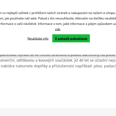
 co nejlepší zážitek z prohlížení našich stránek a nakupování na našem e-shopu
m, jak používáte náš web. Pokud s tím nesouhlasíte, kliknutím na tlačítko neuklá
formace o vaší návštěvě. Informace o tom, jaké informace a jakým způsobem
zde
.
Neukládat info
V pohodě pokračovat
Španělsku. Vyrábí se ve městě Granollers poblíž Barcelony na ploše
: komerční, odlitkovou a kovových součástek. Již 40 let se účastní ne
 nabídce naleznete doplňky a příslušenství například: plexi, padací