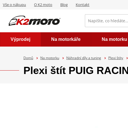
Vše o nákupu
O K2 moto
Blog
Kontakt
Výprodej
Na motorkáře
Na motorku
Domů
Na motorku
Náhradní díly a tuning
Plexi štíty
Plexi štít PUIG RAC