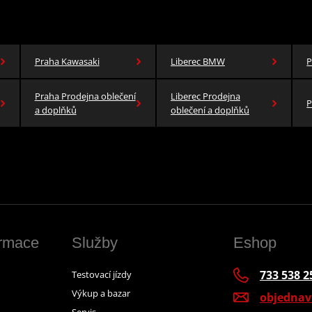
Praha Kawasaki
Liberec BMW
P
Praha Prodejna oblečení
Liberec Prodejna
P
a doplňků
oblečení a doplňků
ormace
Služby
Eshop
733 538 2
Testovací jízdy
Výkup a bazar
objedna
Servis