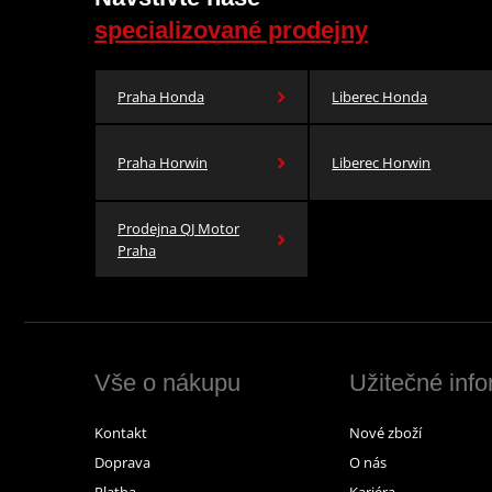
specializované prodejny
Praha Honda
Liberec Honda
Praha Horwin
Liberec Horwin
Prodejna QJ Motor
Praha
Vše o nákupu
Užitečné inf
Kontakt
Nové zboží
Doprava
O nás
Platba
Kariéra