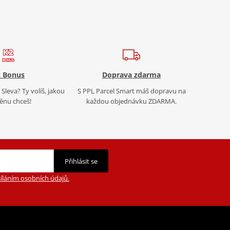
 Bonus
Doprava zdarma
Sleva? Ty volíš, jakou
S PPL Parcel Smart máš dopravu na
nu chceš!
každou objednávku ZDARMA.
Přihlásit se
íláním osobních údajů.