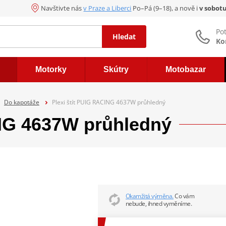
Navštivte nás
v Praze a Liberci
Po–Pá (9–18), a nově i
v sobot
Po
Hledat
Ko
Motorky
Skútry
Motobazar
Do kapotáže
Plexi štít PUIG RACING 4637W průhledný
ING 4637W průhledný
Okamžitá výměna.
Co vám
nebude, ihned vyměníme.