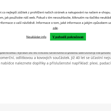
 co nejlepší zážitek z prohlížení našich stránek a nakupování na našem e-shopu
m, jak používáte náš web. Pokud s tím nesouhlasíte, kliknutím na tlačítko neuklá
formace o vaší návštěvě. Informace o tom, jaké informace a jakým způsobem
zde
.
Neukládat info
V pohodě pokračovat
Španělsku. Vyrábí se ve městě Granollers poblíž Barcelony na ploše
: komerční, odlitkovou a kovových součástek. Již 40 let se účastní ne
 nabídce naleznete doplňky a příslušenství například: plexi, padací