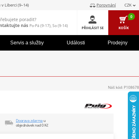
u
v Liberci (9–14)
Porovnání
CZK
0
třebujete poradit?
ntaktujte nás
Po-Pá (9-17), So (9-14)
PŘIHLÁSIT SE
KOŠÍK
Servis a služby
Události
Prodejny
Náš kód:
P108678
Doprava zdarma
u
objednávek nad 0 Kč