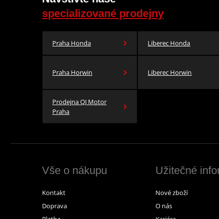
specializované prodejny
Praha Honda
Liberec Honda
Praha Horwin
Liberec Horwin
Prodejna QJ Motor
Praha
Vše o nákupu
Užitečné inf
Kontakt
Nové zboží
Doprava
O nás
Platba
Kariéra