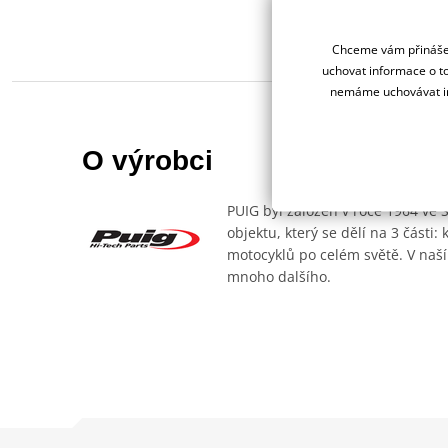
Chceme vám přinášet
uchovat informace o to
nemáme uchovávat in
O výrobci
PUIG byl založen v roce 1964 ve 
objektu, který se dělí na 3 části
motocyklů po celém světě. V naší
mnoho dalšího.