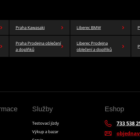
Praha Kawasaki
Liberec BMW
P
Praha Prodejna oblečení
Liberec Prodejna
P
a doplňků
oblečení a doplňků
ormace
Služby
Eshop
733 538 2
Testovací jízdy
Výkup a bazar
objedna
Servis