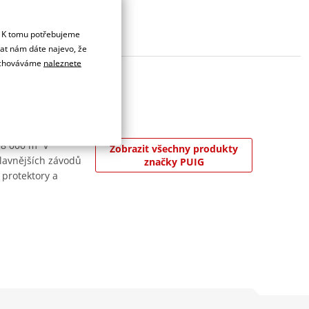
. K tomu potřebujeme
dat nám dáte najevo, že
 uchováváme
naleznete
 8 000 m² v
Zobrazit všechny produkty
jslavnějších závodů
značky PUIG
 protektory a