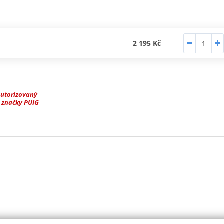
2 195 Kč
autorizovaný
 značky PUIG