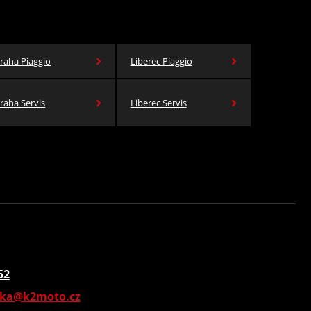
raha Piaggio
Liberec Piaggio
raha Servis
Liberec Servis
52
vka@k2moto.cz