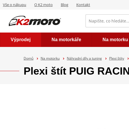
Vše o nákupu
O K2 moto
Blog
Kontakt
Výprodej
Na motorkáře
Na motorku
Domů
Na motorku
Náhradní díly a tuning
Plexi štíty
Plexi štít PUIG RAC