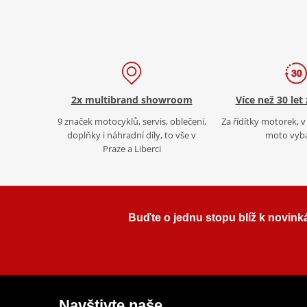
2x multibrand showroom
Více než 30 let
9 značek motocyklů, servis, oblečení,
Za řídítky motorek, v 
doplňky i náhradní díly, to vše v
moto vyb
Praze a Liberci
Buďte o jednu stopu blíž k novink
Navštivte naše