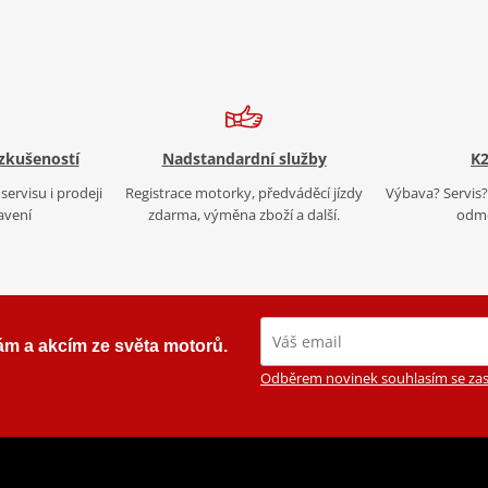
 zkušeností
Nadstandardní služby
K2
servisu i prodeji
Registrace motorky, předváděcí jízdy
Výbava? Servis? 
avení
zdarma, výměna zboží a další.
odmě
ám a akcím ze světa motorů.
Odběrem novinek souhlasím se zas