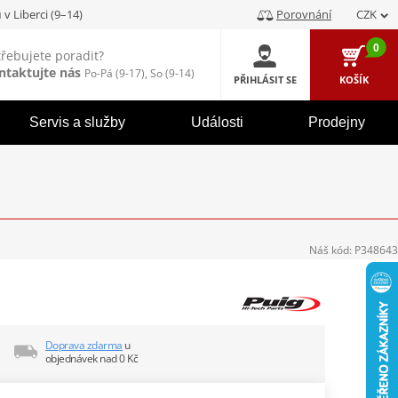
u
v Liberci (9–14)
Porovnání
CZK
0
třebujete poradit?
ntaktujte nás
Po-Pá (9-17), So (9-14)
PŘIHLÁSIT SE
KOŠÍK
Servis a služby
Události
Prodejny
Náš kód:
P348643
Doprava zdarma
u
objednávek nad 0 Kč