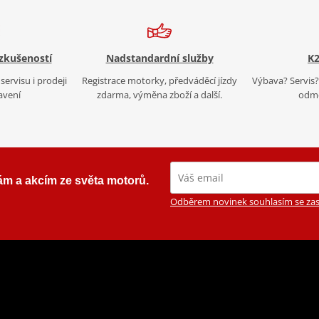
 zkušeností
Nadstandardní služby
K2
servisu i prodeji
Registrace motorky, předváděcí jízdy
Výbava? Servis? 
avení
zdarma, výměna zboží a další.
odmě
ám a akcím ze světa motorů.
Odběrem novinek souhlasím se zas