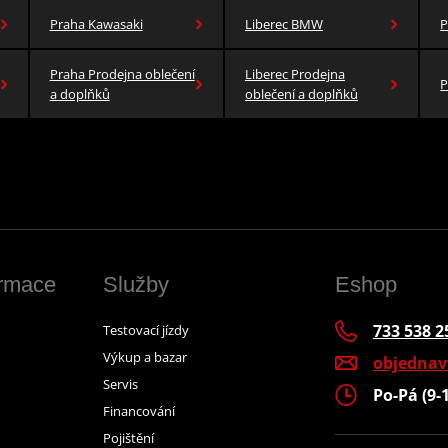
Praha Kawasaki
Liberec BMW
P
Praha Prodejna oblečení
Liberec Prodejna
P
a doplňků
oblečení a doplňků
ormace
Služby
Eshop
733 538 2
Testovací jízdy
Výkup a bazar
objedna
Servis
Po-Pá (9-
Financování
Pojištění