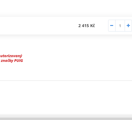
2 415 Kč
autorizovaný
 značky PUIG