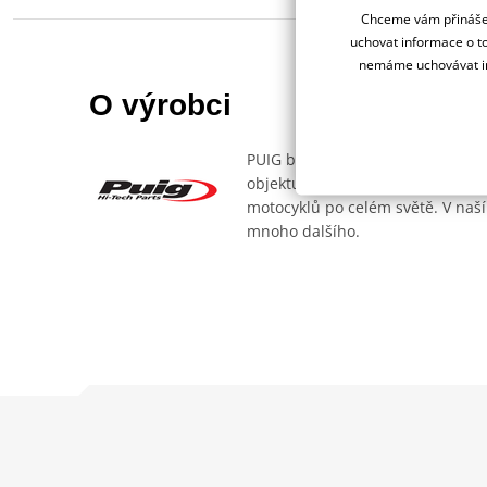
Chceme vám přinášet
uchovat informace o to
nemáme uchovávat in
O výrobci
PUIG byl založen v roce 1964 ve 
objektu, který se dělí na 3 části
motocyklů po celém světě. V naší
mnoho dalšího.