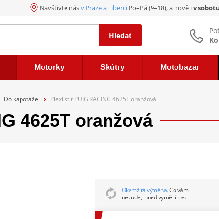
Navštivte nás
v Praze a Liberci
Po–Pá (9–18), a nově i
v sobot
Po
Hledat
Ko
Motorky
Skútry
Motobazar
Do kapotáže
Plexi štít PUIG RACING 4625T oranžová
ING 4625T oranžová
Okamžitá výměna.
Co vám
nebude, ihned vyměníme.