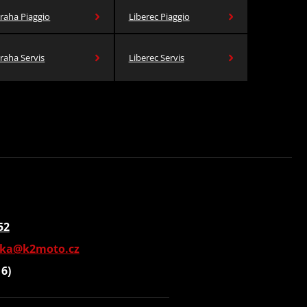
raha Piaggio
Liberec Piaggio
raha Servis
Liberec Servis
52
vka@k2moto.cz
16)