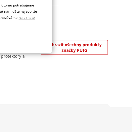
. K tomu potřebujeme
dat nám dáte najevo, že
 uchováváme
naleznete
 8 000 m² v
Zobrazit všechny produkty
jslavnějších závodů
značky PUIG
 protektory a