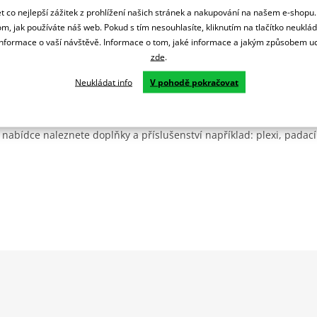
 co nejlepší zážitek z prohlížení našich stránek a nakupování na našem e-shopu
m, jak používáte náš web. Pokud s tím nesouhlasíte, kliknutím na tlačítko neuklá
formace o vaší návštěvě. Informace o tom, jaké informace a jakým způsobem
zde
.
Neukládat info
V pohodě pokračovat
Španělsku. Vyrábí se ve městě Granollers poblíž Barcelony na ploše
: komerční, odlitkovou a kovových součástek. Již 40 let se účastní ne
 nabídce naleznete doplňky a příslušenství například: plexi, padací