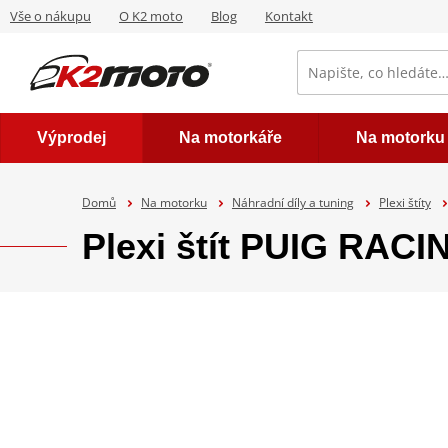
Vše o nákupu
O K2 moto
Blog
Kontakt
Výprodej
Na motorkáře
Na motorku
Domů
Na motorku
Náhradní díly a tuning
Plexi štíty
Plexi štít PUIG RAC