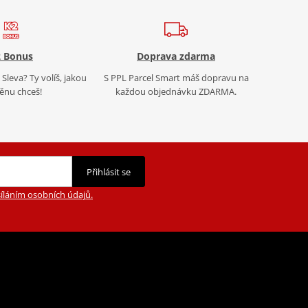
 Bonus
Doprava zdarma
Sleva? Ty volíš, jakou
S PPL Parcel Smart máš dopravu na
nu chceš!
každou objednávku ZDARMA.
Přihlásit se
íláním osobních údajů.