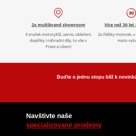
2x multibrand showroom
Více než 30 let
9 značek motocyklů, servis, oblečení,
Za řídítky motorek, v 
doplňky i náhradní díly, to vše v
moto vyb
Praze a Liberci
Buďte o jednu stopu blíž k novink
Navštivte naše
specializované prodejny