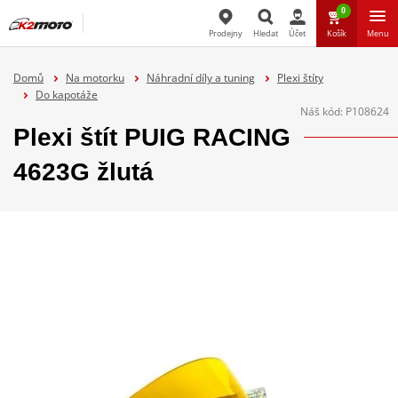
0
Prodejny
Hledat
Účet
Košík
Menu
Hledat
Domů
Na motorku
Náhradní díly a tuning
Plexi štíty
Do kapotáže
Náš kód:
P108624
Plexi štít PUIG RACING
4623G žlutá