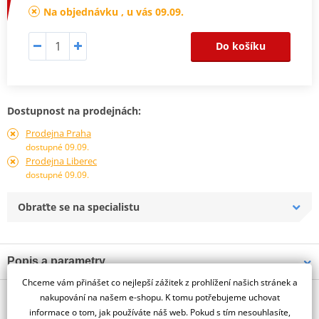
Na objednávku , u vás 09.09.
Do košíku
Dostupnost na prodejnách:
Prodejna Praha
dostupné 09.09.
Prodejna Liberec
dostupné 09.09.
Obraťte se na specialistu
Popis a parametry
Chceme vám přinášet co nejlepší zážitek z prohlížení našich stránek a
Jsme autorizovaný
O výrobci
dealer značky PUIG
nakupování na našem e-shopu. K tomu potřebujeme uchovat
informace o tom, jak používáte náš web. Pokud s tím nesouhlasíte,