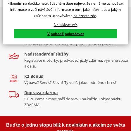
RACING SCREEN HONDA CBR1000RR 08-11 C/YELLOW
kliknutím na tlačítko neukládat nám dáte najevo, že nemáme uchovávat
informace o vaší návštěvě. Informace o tom, jaké informace a jakým
PUIG byl založen v roce 1964 ve Španělsku. Vyrábí se ve městě
2x multibrand showroom
způsobem uchováváme
naleznete zde
.
Tabulka velikostí
Granollers poblíž Barcelony na ploše 8 000 m² v objektu, který se
9 značek motocyklů, servis, oblečení, doplňky i náhradní
dělí na 3 části: komerční, odlitkovou a kovových součástek. Již 40
Neukládat info
Jak se změřit
díly, to vše v Praze a Liberci
let se účastní nejslavnějších závodů motocyklů po celém světě. V
V pohodě pokračovat
Co když mi to nebude
naší nabídce naleznete doplňky a příslušenství například: plexi,
Více než 30 let zkušeností
padací protektory a mnoho dalšího.
Za řídítky motorek, v servisu i prodeji moto vybavení
Homologation
PDF
Nadstandardní služby
Zobrazit všechny produkty
značky PUIG
Registrace motorky, předváděcí jízdy zdarma, výměna zboží
a další.
K2 Bonus
Výbava? Servis? Sleva? Ty volíš, jakou odměnu chceš!
Doprava zdarma
S PPL Parcel Smart máš dopravu na každou objednávku
ZDARMA.
Buďte o jednu stopu blíž k novinkám a akcím ze světa