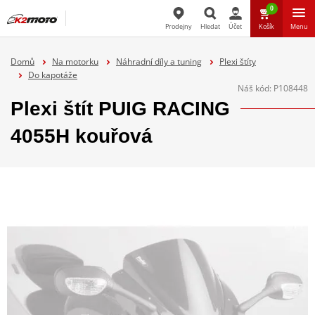
0
Prodejny
Hledat
Účet
Košík
Menu
Hledat
Domů
Na motorku
Náhradní díly a tuning
Plexi štíty
Do kapotáže
Náš kód:
P108448
Plexi štít PUIG RACING
4055H kouřová