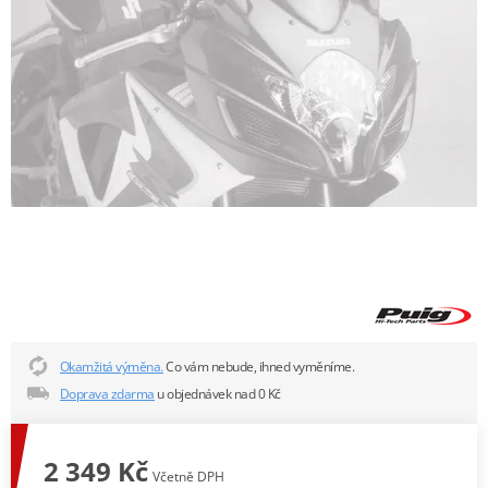
Okamžitá výměna.
Co vám nebude, ihned vyměníme.
Doprava zdarma
u objednávek nad 0 Kč
2 349 Kč
Včetně DPH