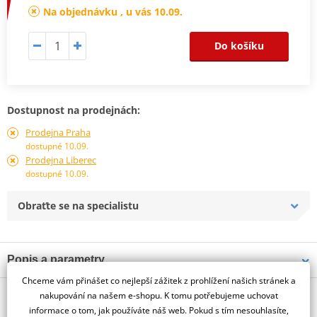
Na objednávku , u vás 10.09.
Do košíku
Dostupnost na prodejnách:
Prodejna Praha
dostupné 10.09.
Prodejna Liberec
dostupné 10.09.
Obraťte se na specialistu
Popis a parametry
Chceme vám přinášet co nejlepší zážitek z prohlížení našich stránek a
Jsme autorizovaný
O výrobci
dealer značky PUIG
nakupování na našem e-shopu. K tomu potřebujeme uchovat
informace o tom, jak používáte náš web. Pokud s tím nesouhlasíte,