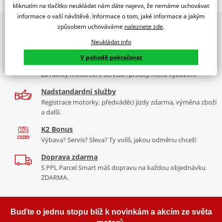
RACING SCREEN SUZUKI GSXR600/750 06-07 C/SMOKE
kliknutím na tlačítko neukládat nám dáte najevo, že nemáme uchovávat
informace o vaší návštěvě. Informace o tom, jaké informace a jakým
PUIG byl založen v roce 1964 ve Španělsku. Vyrábí se ve městě
2x multibrand showroom
způsobem uchováváme
naleznete zde
.
Tabulka velikostí
Granollers poblíž Barcelony na ploše 8 000 m² v objektu, který se
9 značek motocyklů, servis, oblečení, doplňky i náhradní
dělí na 3 části: komerční, odlitkovou a kovových součástek. Již 40
Neukládat info
Jak se změřit
díly, to vše v Praze a Liberci
let se účastní nejslavnějších závodů motocyklů po celém světě. V
V pohodě pokračovat
Co když mi to nebude
naší nabídce naleznete doplňky a příslušenství například: plexi,
Více než 30 let zkušeností
padací protektory a mnoho dalšího.
Za řídítky motorek, v servisu i prodeji moto vybavení
Homologation
PDF
Nadstandardní služby
Zobrazit všechny produkty
značky PUIG
Registrace motorky, předváděcí jízdy zdarma, výměna zboží
a další.
K2 Bonus
Výbava? Servis? Sleva? Ty volíš, jakou odměnu chceš!
Doprava zdarma
S PPL Parcel Smart máš dopravu na každou objednávku
ZDARMA.
Buďte o jednu stopu blíž k novinkám a akcím ze světa