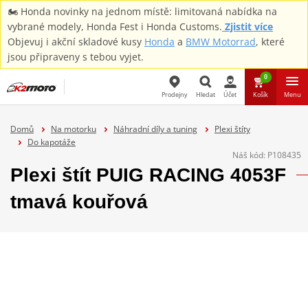
🏍️ Honda novinky na jednom místě: limitovaná nabídka na
vybrané modely, Honda Fest i Honda Customs.
Zjistit více
Objevuj i akční skladové kusy
Honda
a
BMW Motorrad
, které
jsou připraveny s tebou vyjet.
0
Prodejny
Hledat
Účet
Košík
Menu
Hledat
Domů
Na motorku
Náhradní díly a tuning
Plexi štíty
Do kapotáže
Náš kód:
P108435
Plexi štít PUIG RACING 4053F
tmavá kouřová