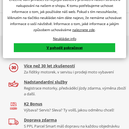
Popis a parametry
nakupování na našem e-shopu. K tomu potřebujeme uchovat
informace o tom, jak používáte náš web. Pokud s tím nesouhlasíte,
Jsme autorizovaný
kliknutím na tlačítko neukládat nám dáte najevo, že nemáme uchovávat
O výrobci
dealer značky PUIG
informace o vaší návštěvě. Informace o tom, jaké informace a jakým
RACING SCREEN KAW.ZX6R/RR 05-08/ZX10R 06-07 C/D.SM
způsobem uchováváme
naleznete zde
.
Neukládat info
PUIG byl založen v roce 1964 ve Španělsku. Vyrábí se ve městě
2x multibrand showroom
Tabulka velikostí
Granollers poblíž Barcelony na ploše 8 000 m² v objektu, který se
V pohodě pokračovat
9 značek motocyklů, servis, oblečení, doplňky i náhradní
dělí na 3 části: komerční, odlitkovou a kovových součástek. Již 40
Jak se změřit
díly, to vše v Praze a Liberci
let se účastní nejslavnějších závodů motocyklů po celém světě. V
Co když mi to nebude
naší nabídce naleznete doplňky a příslušenství například: plexi,
Více než 30 let zkušeností
padací protektory a mnoho dalšího.
Za řídítky motorek, v servisu i prodeji moto vybavení
Homologation
PDF
Nadstandardní služby
Zobrazit všechny produkty
značky PUIG
Registrace motorky, předváděcí jízdy zdarma, výměna zboží
a další.
K2 Bonus
Výbava? Servis? Sleva? Ty volíš, jakou odměnu chceš!
Doprava zdarma
S PPL Parcel Smart máš dopravu na každou objednávku