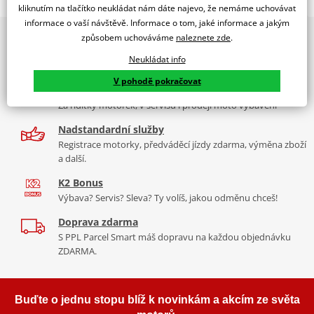
BMW S1000RR 19'
kliknutím na tlačítko neukládat nám dáte najevo, že nemáme uchovávat
informace o vaší návštěvě. Informace o tom, jaké informace a jakým
PUIG byl založen v roce 1964 ve Španělsku. Vyrábí se ve městě
2x multibrand showroom
způsobem uchováváme
naleznete zde
.
Tabulka velikostí
Granollers poblíž Barcelony na ploše 8 000 m² v objektu, který se
9 značek motocyklů, servis, oblečení, doplňky i náhradní
dělí na 3 části: komerční, odlitkovou a kovových součástek. Již 40
Neukládat info
Jak se změřit
díly, to vše v Praze a Liberci
let se účastní nejslavnějších závodů motocyklů po celém světě. V
V pohodě pokračovat
Co když mi to nebude
naší nabídce naleznete doplňky a příslušenství například: plexi,
Více než 30 let zkušeností
padací protektory a mnoho dalšího.
Za řídítky motorek, v servisu i prodeji moto vybavení
Homologation
PDF
Nadstandardní služby
Aerodynamic test
Zobrazit všechny produkty
značky PUIG
PDF
Registrace motorky, předváděcí jízdy zdarma, výměna zboží
Comparative test
PDF
a další.
K2 Bonus
Výbava? Servis? Sleva? Ty volíš, jakou odměnu chceš!
Doprava zdarma
S PPL Parcel Smart máš dopravu na každou objednávku
ZDARMA.
Buďte o jednu stopu blíž k novinkám a akcím ze světa