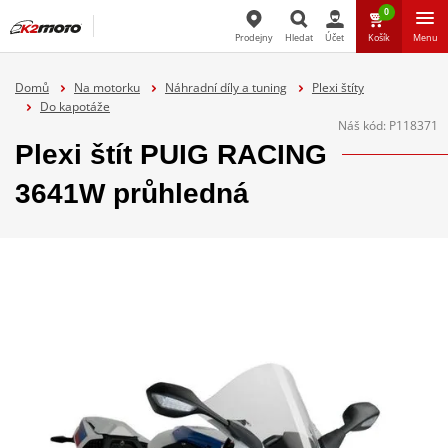
0
Prodejny
Hledat
Účet
Košík
Menu
Hledat
Domů
Na motorku
Náhradní díly a tuning
Plexi štíty
Do kapotáže
Náš kód:
P118371
Plexi štít PUIG RACING
3641W průhledná