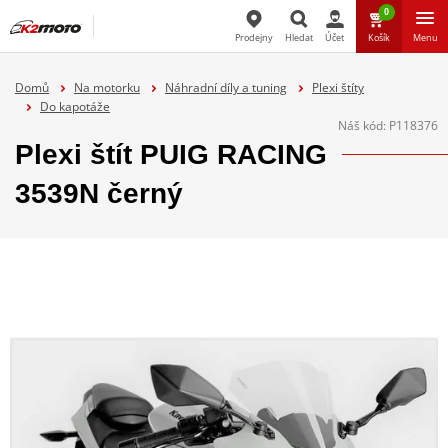
0
Prodejny
Hledat
Účet
Košík
Menu
Hledat
Domů
Na motorku
Náhradní díly a tuning
Plexi štíty
Do kapotáže
Náš kód:
P118376
Plexi štít PUIG RACING
3539N černý