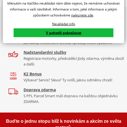
KAWASAKI NINJA 125 19'
kliknutím na tlačítko neukládat nám dáte najevo, že nemáme uchovávat
informace o vaší návštěvě. Informace o tom, jaké informace a jakým
PUIG byl založen v roce 1964 ve Španělsku. Vyrábí se ve městě
2x multibrand showroom
způsobem uchováváme
naleznete zde
.
Tabulka velikostí
Granollers poblíž Barcelony na ploše 8 000 m² v objektu, který se
9 značek motocyklů, servis, oblečení, doplňky i náhradní
dělí na 3 části: komerční, odlitkovou a kovových součástek. Již 40
Neukládat info
Jak se změřit
díly, to vše v Praze a Liberci
let se účastní nejslavnějších závodů motocyklů po celém světě. V
V pohodě pokračovat
Co když mi to nebude
naší nabídce naleznete doplňky a příslušenství například: plexi,
Více než 30 let zkušeností
padací protektory a mnoho dalšího.
Za řídítky motorek, v servisu i prodeji moto vybavení
Homologation
PDF
Nadstandardní služby
Mounting tips
Zobrazit všechny produkty
značky PUIG
PDF
Registrace motorky, předváděcí jízdy zdarma, výměna zboží
a další.
K2 Bonus
Výbava? Servis? Sleva? Ty volíš, jakou odměnu chceš!
Doprava zdarma
S PPL Parcel Smart máš dopravu na každou objednávku
ZDARMA.
Buďte o jednu stopu blíž k novinkám a akcím ze světa