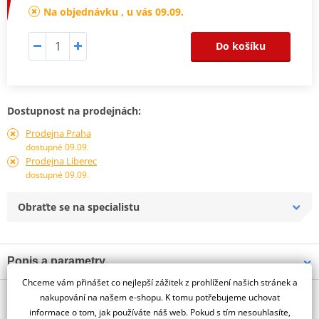
Na objednávku , u vás 09.09.
Do košíku
Dostupnost na prodejnách:
Prodejna Praha
dostupné 09.09.
Prodejna Liberec
dostupné 09.09.
Obraťte se na specialistu
Popis a parametry
Chceme vám přinášet co nejlepší zážitek z prohlížení našich stránek a
Jsme autorizovaný
O výrobci
dealer značky PUIG
nakupování na našem e-shopu. K tomu potřebujeme uchovat
informace o tom, jak používáte náš web. Pokud s tím nesouhlasíte,