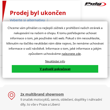
Prodej byl ukončen
Vyberte si alternativu
Chceme vám přinášet co nejlepší zážitek z prohlížení našich stránek a
nakupování na našem e-shopu. K tomu potřebujeme uchovat
informace o tom, jak používáte náš web. Pokud s tím nesouhlasíte,
kliknutím na tlačítko neukládat nám dáte najevo, že nemáme uchovávat
informace o vaší návštěvě. Informace o tom, jaké informace a jakým
Nejoblíbenější kousky z kategorie
způsobem uchováváme
naleznete zde
.
Popis a parametry
Manuální regulační
Plexi štít PUIG RACING
Neukládat info
systém PUIG 9154N černý
8909N černý
V pohodě pokračovat
Jsme autorizovaný
O výrobci
dealer značky PUIG
RACING SCREEN KAWASAKI Z750S 05-06 C/ORANGE
PUIG byl založen v roce 1964 ve Španělsku. Vyrábí se ve městě
2x multibrand showroom
Tabulka velikostí
Granollers poblíž Barcelony na ploše 8 000 m² v objektu, který se
9 značek motocyklů, servis, oblečení, doplňky i náhradní
dělí na 3 části: komerční, odlitkovou a kovových součástek. Již 40
Jak se změřit
díly, to vše v Praze a Liberci
let se účastní nejslavnějších závodů motocyklů po celém světě. V