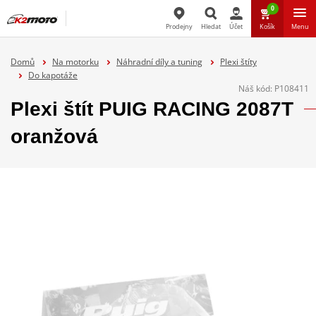
0
Prodejny
Hledat
Účet
Košík
Menu
Hledat
Domů
Na motorku
Náhradní díly a tuning
Plexi štíty
Do kapotáže
Náš kód:
P108411
Plexi štít PUIG RACING 2087T
oranžová