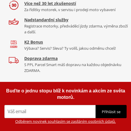
Co když mi to nebude
naší nabídce naleznete doplňky a příslušenství například: plexi,
Více než 30 let zkušeností
padací protektory a mnoho dalšího.
Za řídítky motorek, v servisu i prodeji moto vybavení
Homologation
PDF
Nadstandardní služby
1 271 Kč
2 423 Kč
Zobrazit všechny produkty
značky PUIG
Registrace motorky, předváděcí jízdy zdarma, výměna zboží
Skladem
Skladem
a další.
K2 Bonus
Výbava? Servis? Sleva? Ty volíš, jakou odměnu chceš!
Doprava zdarma
S PPL Parcel Smart máš dopravu na každou objednávku
ZDARMA.
Buďte o jednu stopu blíž k novinkám a akcím ze světa
motorů.
Přihlásit se
Odběrem novinek souhlasím se zasíláním osobních údajů.