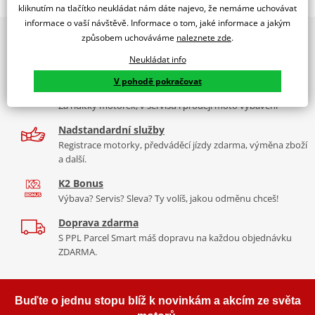
RACING SCREEN YAMAHA FZ6 FAZER 04-08 C/DARK SMOKE
kliknutím na tlačítko neukládat nám dáte najevo, že nemáme uchovávat
informace o vaší návštěvě. Informace o tom, jaké informace a jakým
PUIG byl založen v roce 1964 ve Španělsku. Vyrábí se ve městě
2x multibrand showroom
způsobem uchováváme
naleznete zde
.
Tabulka velikostí
Granollers poblíž Barcelony na ploše 8 000 m² v objektu, který se
9 značek motocyklů, servis, oblečení, doplňky i náhradní
dělí na 3 části: komerční, odlitkovou a kovových součástek. Již 40
Neukládat info
Jak se změřit
díly, to vše v Praze a Liberci
let se účastní nejslavnějších závodů motocyklů po celém světě. V
V pohodě pokračovat
Co když mi to nebude
naší nabídce naleznete doplňky a příslušenství například: plexi,
Více než 30 let zkušeností
padací protektory a mnoho dalšího.
Za řídítky motorek, v servisu i prodeji moto vybavení
Homologation
PDF
Nadstandardní služby
Zobrazit všechny produkty
značky PUIG
Registrace motorky, předváděcí jízdy zdarma, výměna zboží
a další.
K2 Bonus
Výbava? Servis? Sleva? Ty volíš, jakou odměnu chceš!
Doprava zdarma
S PPL Parcel Smart máš dopravu na každou objednávku
ZDARMA.
Buďte o jednu stopu blíž k novinkám a akcím ze světa