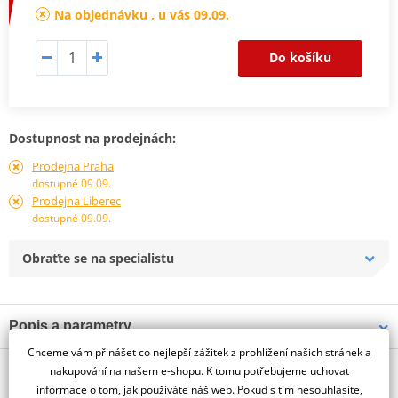
Na objednávku , u vás 09.09.
Do košíku
Dostupnost na prodejnách:
Prodejna Praha
dostupné 09.09.
Prodejna Liberec
dostupné 09.09.
Obraťte se na specialistu
Popis a parametry
Chceme vám přinášet co nejlepší zážitek z prohlížení našich stránek a
Jsme autorizovaný
O výrobci
dealer značky PUIG
nakupování na našem e-shopu. K tomu potřebujeme uchovat
informace o tom, jak používáte náš web. Pokud s tím nesouhlasíte,