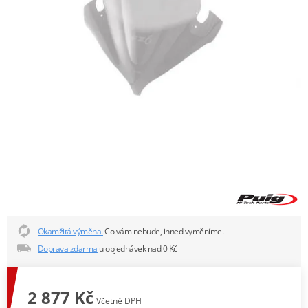
Okamžitá výměna.
Co vám nebude, ihned vyměníme.
Doprava zdarma
u objednávek nad 0 Kč
2 877 Kč
Včetně DPH