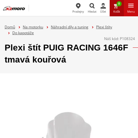
0
Prodejny
Hledat
Účet
Košík
Menu
Hledat
Domů
Na motorku
Náhradní díly a tuning
Plexi štíty
Do kapotáže
Náš kód:
P108324
Plexi štít PUIG RACING 1646F
tmavá kouřová