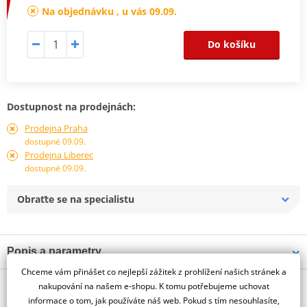
Na objednávku , u vás 09.09.
Do košíku
Dostupnost na prodejnách:
Prodejna Praha
dostupné 09.09.
Prodejna Liberec
dostupné 09.09.
Obraťte se na specialistu
Popis a parametry
Chceme vám přinášet co nejlepší zážitek z prohlížení našich stránek a
Jsme autorizovaný
O výrobci
dealer značky PUIG
nakupování na našem e-shopu. K tomu potřebujeme uchovat
informace o tom, jak používáte náš web. Pokud s tím nesouhlasíte,