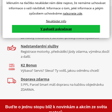
RACING SCREEN YAMAHA FZ6 FAZER 04-08 C/BLUE
kliknutím na tlačítko neukládat nám dáte najevo, že nemáme uchovávat
informace o vaší návštěvě. Informace o tom, jaké informace a jakým
PUIG byl založen v roce 1964 ve Španělsku. Vyrábí se ve městě
2x multibrand showroom
způsobem uchováváme
naleznete zde
.
Tabulka velikostí
Granollers poblíž Barcelony na ploše 8 000 m² v objektu, který se
9 značek motocyklů, servis, oblečení, doplňky i náhradní
dělí na 3 části: komerční, odlitkovou a kovových součástek. Již 40
Neukládat info
Jak se změřit
díly, to vše v Praze a Liberci
let se účastní nejslavnějších závodů motocyklů po celém světě. V
V pohodě pokračovat
Co když mi to nebude
naší nabídce naleznete doplňky a příslušenství například: plexi,
Více než 30 let zkušeností
padací protektory a mnoho dalšího.
Za řídítky motorek, v servisu i prodeji moto vybavení
Homologation
PDF
Nadstandardní služby
Zobrazit všechny produkty
značky PUIG
Registrace motorky, předváděcí jízdy zdarma, výměna zboží
a další.
K2 Bonus
Výbava? Servis? Sleva? Ty volíš, jakou odměnu chceš!
Doprava zdarma
S PPL Parcel Smart máš dopravu na každou objednávku
ZDARMA.
Buďte o jednu stopu blíž k novinkám a akcím ze světa