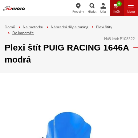
0
Prodejny
Hledat
Účet
Košík
Menu
Hledat
Domů
Na motorku
Náhradní díly a tuning
Plexi štíty
Do kapotáže
Náš kód:
P108322
Plexi štít PUIG RACING 1646A
modrá