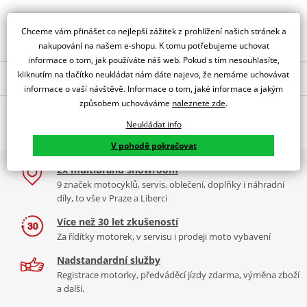
Obraťte se na specialistu
Chceme vám přinášet co nejlepší zážitek z prohlížení našich stránek a
nakupování na našem e-shopu. K tomu potřebujeme uchovat
informace o tom, jak používáte náš web. Pokud s tím nesouhlasíte,
kliknutím na tlačítko neukládat nám dáte najevo, že nemáme uchovávat
Popis a parametry
informace o vaší návštěvě. Informace o tom, jaké informace a jakým
Jsme autorizovaný
způsobem uchováváme
naleznete zde
.
O výrobci
dealer značky PUIG
Neukládat info
MB AGUSTA SUPERVELOCE 800 20'-22'
V pohodě pokračovat
PUIG byl založen v roce 1964 ve Španělsku. Vyrábí se ve městě
2x multibrand showroom
Tabulka velikostí
Granollers poblíž Barcelony na ploše 8 000 m² v objektu, který se
9 značek motocyklů, servis, oblečení, doplňky i náhradní
dělí na 3 části: komerční, odlitkovou a kovových součástek. Již 40
Jak se změřit
díly, to vše v Praze a Liberci
let se účastní nejslavnějších závodů motocyklů po celém světě. V
Co když mi to nebude
naší nabídce naleznete doplňky a příslušenství například: plexi,
Více než 30 let zkušeností
padací protektory a mnoho dalšího.
Za řídítky motorek, v servisu i prodeji moto vybavení
Homologation
PDF
Nadstandardní služby
Aerodynamic
Zobrazit všechny produkty
značky PUIG
PDF
Registrace motorky, předváděcí jízdy zdarma, výměna zboží
Comparative test
PDF
a další.
Mounting instruction
PDF