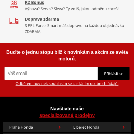
K2 Bonus
Výbava? Servis? Sleva? Ty volíš, jakou odměnu chceš!
Doprava zdarma
S PPL Parcel Smart máš dopravu na každou objednávku
ZDARMA.
Buďte o jednu stopu blíž k novinkám a akcím ze světa
motorů.
Přihlásit se
Odběrem novinek souhlasím se zasíláním osobních údajů.
Navštivte naše
specializované prodejny
Praha Honda
Liberec Honda