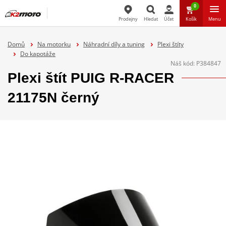
0
Prodejny
Hledat
Účet
Košík
Menu
Hledat
Domů
Na motorku
Náhradní díly a tuning
Plexi štíty
Do kapotáže
Náš kód:
P384847
Plexi štít PUIG R-RACER
21175N černý