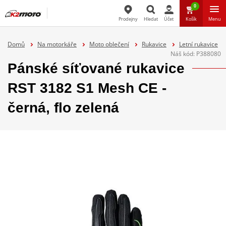
0
Prodejny
Hledat
Účet
Košík
Menu
Hledat
Domů
Na motorkáře
Moto oblečení
Rukavice
Letní rukavice
Náš kód:
P388080
Pánské síťované rukavice
RST 3182 S1 Mesh CE -
černá, flo zelená