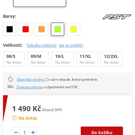
Barvy:
Velikosti:
Tabulka velikostí
Jak se změřit?
08/S
09/M
10/L
11/XL
12/2XL
Na dotaz
Na dotaz
Na dotaz
Na dotaz
Na dotaz
Okamžitá výměna.
Co vám nebude, ihned vyměníme.
Doprava zdarma
u objednávek nad 0 Kč
1 490 Kč
Včetně DPH
Na dotaz
Do košíku