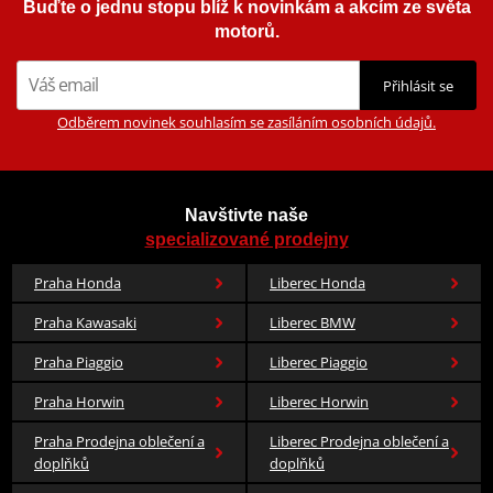
Buďte o jednu stopu blíž k novinkám a akcím ze světa
Výrobce
RST
motorů.
Pohlaví
pánské
Kukla OXFORD Balaclava Deluxe Merino
Určení
Na skútr
,
Na silnici
,
Na cestování
Přihlásit se
Barva
flo zelená
Odběrem novinek souhlasím se zasíláním osobních údajů.
syntetická kůže
,
síťovina
,
Materiál
polyester
Navštivte naše
specializované prodejny
Praha Honda
Liberec Honda
Praha Kawasaki
Liberec BMW
Praha Piaggio
Liberec Piaggio
545 Kč
Praha Horwin
Liberec Horwin
Skladem u dodavatele
Praha Prodejna oblečení a
Liberec Prodejna oblečení a
doplňků
doplňků