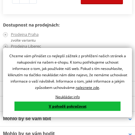
Dostupnost na prodejnách:
Prodejna Praha
zvolte variantu
Prodejna Liberec
zvolte variantu
Chceme vám přinášet co nejlepší zážitek z prohlížení našich stránek a
nakupování na našem e-shopu. K tomu potřebujeme uchovat
Obraťte se na specialistu
informace o tom, jak používáte náš web. Pokud s tím nesouhlasíte,
kliknutím na tlačítko neukládat nám dáte najevo, že nemáme uchovávat
informace o vaší návštěvě. Informace o tom, jaké informace a jakým
způsobem uchováváme
naleznete zde
.
Popis a parametry
Neukládat info
Jsme autorizovaný
O výrobci
dealer značky RST
V pohodě pokračovat
CHRÁNIČE
Mohlo by se vám líbit
CE hodnocení: Level 1 KP
Světoznámá anglická značka
moto oblečení RST
si našla své
Chránič kloubů: TPR
příznivce po celém světě. A to především díky pečlivé analýze
Chránič prstů: TPU
Mohlo by se vám hodit
Pánské textilní kalhoty RST