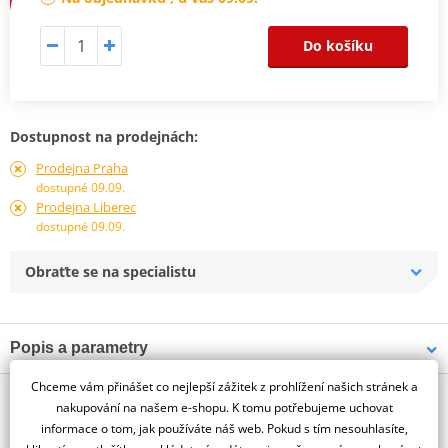
Do košíku
Dostupnost na prodejnách:
Prodejna Praha
dostupné 09.09.
Prodejna Liberec
dostupné 09.09.
Obraťte se na specialistu
Popis a parametry
Jsme autorizovaný
Chceme vám přinášet co nejlepší zážitek z prohlížení našich stránek a
O výrobci
dealer značky PUIG
nakupování na našem e-shopu. K tomu potřebujeme uchovat
informace o tom, jak používáte náš web. Pokud s tím nesouhlasíte,
LICENSE SUPPORT HONDA MSX 125 14-15' C/BLACK