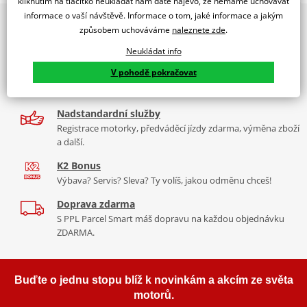
kliknutím na tlačítko neukládat nám dáte najevo, že nemáme uchovávat
PUIG byl založen v roce 1964 ve Španělsku. Vyrábí se ve městě
informace o vaší návštěvě. Informace o tom, jaké informace a jakým
2x multibrand showroom
Tabulka velikostí
Granollers poblíž Barcelony na ploše 8 000 m² v objektu, který se
způsobem uchováváme
naleznete zde
.
9 značek motocyklů, servis, oblečení, doplňky i náhradní
dělí na 3 části: komerční, odlitkovou a kovových součástek. Již 40
Jak se změřit
díly, to vše v Praze a Liberci
Neukládat info
let se účastní nejslavnějších závodů motocyklů po celém světě. V
Co když mi to nebude
V pohodě pokračovat
naší nabídce naleznete doplňky a příslušenství například: plexi,
Více než 30 let zkušeností
padací protektory a mnoho dalšího.
Za řídítky motorek, v servisu i prodeji moto vybavení
Mounting tips
PDF
Nadstandardní služby
Homologation
Zobrazit všechny produkty
značky PUIG
PDF
Registrace motorky, předváděcí jízdy zdarma, výměna zboží
a další.
K2 Bonus
Výbava? Servis? Sleva? Ty volíš, jakou odměnu chceš!
Doprava zdarma
S PPL Parcel Smart máš dopravu na každou objednávku
ZDARMA.
Buďte o jednu stopu blíž k novinkám a akcím ze světa
motorů.