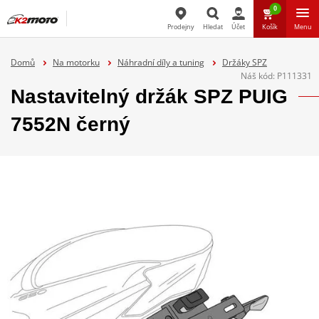
0
Prodejny
Hledat
Účet
Košík
Menu
Hledat
Domů
Na motorku
Náhradní díly a tuning
Držáky SPZ
Náš kód:
P111331
Nastavitelný držák SPZ PUIG
7552N černý