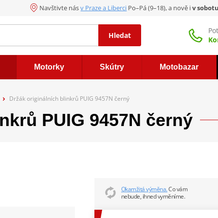
Navštivte nás
v Praze a Liberci
Po–Pá (9–18), a nově i
v sobot
Po
Hledat
Ko
Motorky
Skútry
Motobazar
Držák originálních blinkrů PUIG 9457N černý
linkrů PUIG 9457N černý
Okamžitá výměna.
Co vám
nebude, ihned vyměníme.