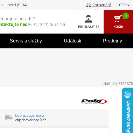
u
v Liberci (9–14)
Porovnání
CZK
0
třebujete poradit?
ntaktujte nás
Po-Pá (9-17), So (9-14)
PŘIHLÁSIT SE
KOŠÍK
Servis a služby
Události
Prodejny
Náš kód:
P111370
Doprava zdarma
u
objednávek nad 0 Kč