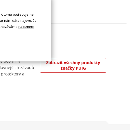
. K tomu potřebujeme
dat nám dáte najevo, že
 uchováváme
naleznete
 8 000 m² v
Zobrazit všechny produkty
jslavnějších závodů
značky PUIG
 protektory a