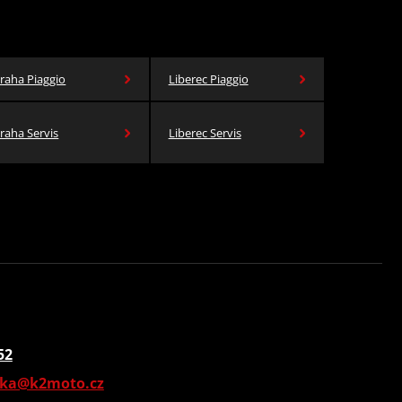
raha Piaggio
Liberec Piaggio
raha Servis
Liberec Servis
52
vka@k2moto.cz