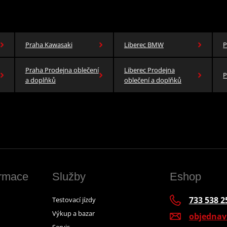
Praha Kawasaki
Liberec BMW
P
Praha Prodejna oblečení
Liberec Prodejna
P
a doplňků
oblečení a doplňků
ormace
Služby
Eshop
733 538 2
Testovací jízdy
Výkup a bazar
objedna
Servis