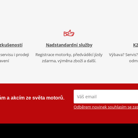
 zkušeností
Nadstandardní služby
K2
servisu i prodeji
Registrace motorky, předváděcí jízdy
Výbava? Servis? 
avení
zdarma, výměna zboží a další.
odmě
ám a akcím ze světa motorů.
Odběrem novinek souhlasím se zas