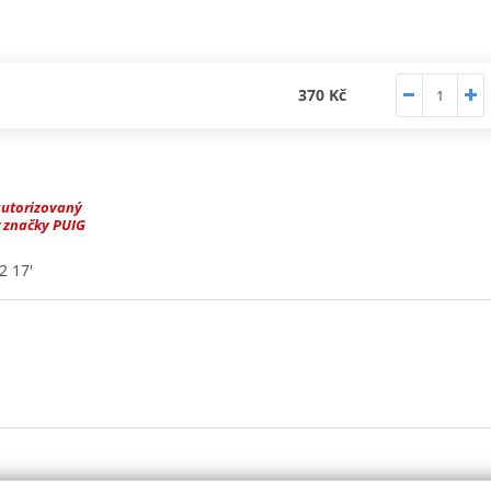
370 Kč
autorizovaný
 značky PUIG
 17'