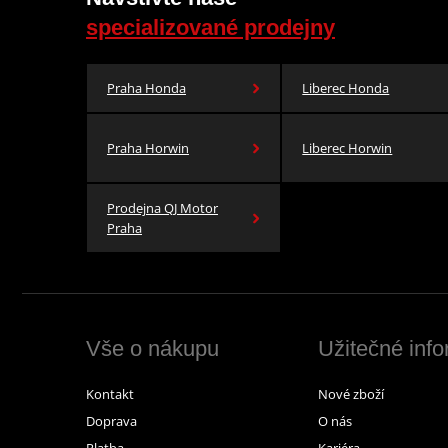
specializované prodejny
Praha Honda
Liberec Honda
Praha Horwin
Liberec Horwin
Prodejna QJ Motor
Praha
Vše o nákupu
Užitečné inf
Kontakt
Nové zboží
Doprava
O nás
Platba
Kariéra