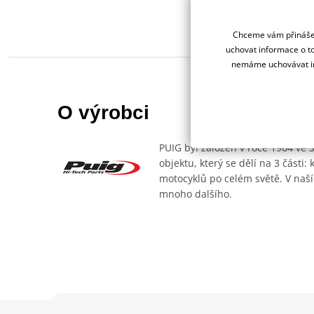
Chceme vám přinášet
uchovat informace o to
nemáme uchovávat in
O výrobci
PUIG byl založen v roce 1964 ve 
objektu, který se dělí na 3 části
motocyklů po celém světě. V naší
mnoho dalšího.