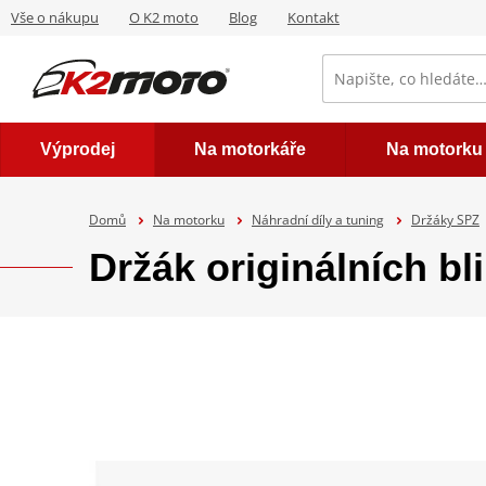
Vše o nákupu
O K2 moto
Blog
Kontakt
Výprodej
Na motorkáře
Na motorku
Domů
Na motorku
Náhradní díly a tuning
Držáky SPZ
Držák originálních b