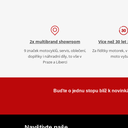
2x multibrand showroom
Více než 30 let
9 značek motocyklů, servis, oblečení,
Za řídítky motorek, v 
doplňky i náhradní díly, to vše v
moto vyb
Praze a Liberci
Buďte o jednu stopu blíž k novink
Navštivte naše