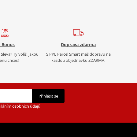
 Bonus
Doprava zdarma
Sleva? Ty volíš, jakou
S PPL Parcel Smart máš dopravu na
nu chceš!
každou objednávku ZDARMA.
Přihlásit se
íláním osobních údajů.