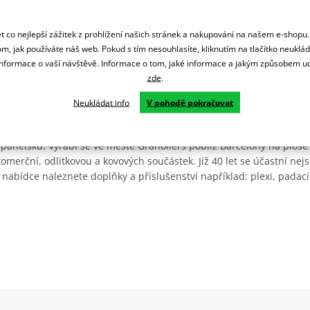
 co nejlepší zážitek z prohlížení našich stránek a nakupování na našem e-shopu
m, jak používáte náš web. Pokud s tím nesouhlasíte, kliknutím na tlačítko neuklá
formace o vaší návštěvě. Informace o tom, jaké informace a jakým způsobem
zde
.
Neukládat info
V pohodě pokračovat
Španělsku. Vyrábí se ve městě Granollers poblíž Barcelony na ploše
: komerční, odlitkovou a kovových součástek. Již 40 let se účastní ne
 nabídce naleznete doplňky a příslušenství například: plexi, padací