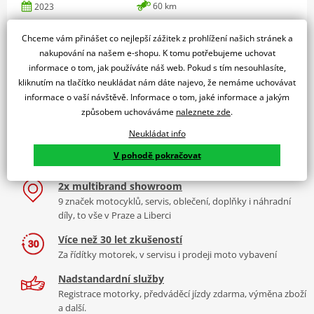
60 km
2023
platná STK
technický průkaz
1. majitel
Chceme vám přinášet co nejlepší zážitek z prohlížení našich stránek a
nakupování na našem e-shopu. K tomu potřebujeme uchovat
Detail produktu
informace o tom, jak používáte náš web. Pokud s tím nesouhlasíte,
kliknutím na tlačítko neukládat nám dáte najevo, že nemáme uchovávat
informace o vaší návštěvě. Informace o tom, jaké informace a jakým
Předchozí
1
2
způsobem uchováváme
naleznete zde
.
Neukládat info
V pohodě pokračovat
2x multibrand showroom
9 značek motocyklů, servis, oblečení, doplňky i náhradní
díly, to vše v Praze a Liberci
Více než 30 let zkušeností
Za řídítky motorek, v servisu i prodeji moto vybavení
Nadstandardní služby
Registrace motorky, předváděcí jízdy zdarma, výměna zboží
a další.