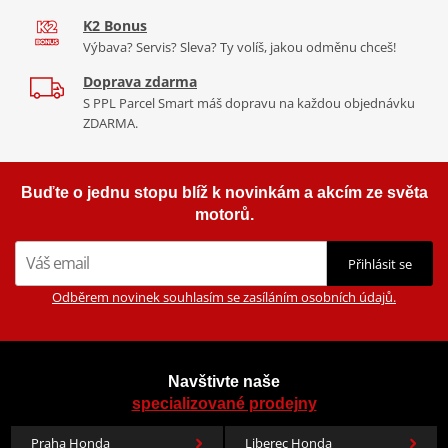
K2 Bonus
Výbava? Servis? Sleva? Ty volíš, jakou odměnu chceš!
Doprava zdarma
S PPL Parcel Smart máš dopravu na každou objednávku
ZDARMA.
Buďte o jednu stopu blíž k novinkám a akcím ze světa
motorů.
Přihlásit se
Odběrem novinek souhlasím se zasíláním osobních údajů.
Navštivte naše
specializované prodejny
Praha Honda
Liberec Honda