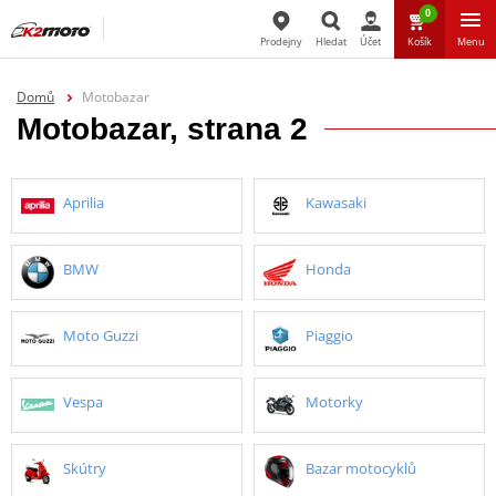
0
Prodejny
Hledat
Účet
Košík
Menu
Hledat
Domů
Motobazar
Motobazar, strana 2
Aprilia
Kawasaki
BMW
Honda
Moto Guzzi
Piaggio
Vespa
Motorky
Skútry
Bazar motocyklů