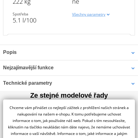
222 kg
ne
Spotřeba
Všechny parametry
5.1 l/100
Popis
CESTOVÁNÍ BEZ OMEZENÍ
Nejzajímavější funkce
Jízda na Stelviu je o tom, že si užíváš prázdnou silnici v pravém
Objev čím je unikátní
Moto Guzzi stylu a netoužíš být nikde jinde na světě.
Moderní
Technické parametry
Přístrojová deska a technologie
adventure tourer Moto Guzzi je připraven tě všude
Ze stejné modelové řady
doprovázet
díky svému jedinečnému stylu a
nejmodernějším
Motor
Stelvio je vybaveno nejmodernějším technologickým paketem,
technologiím navrženým tak, aby ještě umocnily tvůj zážitek z
který zahrnuje pokročilé funkce, jako je systém
ABS s náklonem,
Chceme vám přinášet co nejlepší zážitek z prohlížení našich stránek a
jízdy.
kontrola trakce v zatáčkách, Full LED světla, tempomat, 5"
Počet
nakupování na našem e-shopu. K tomu potřebujeme uchovat
MODEL 2026
2
barevný displej a pět přizpůsobitelných jízdních režimů
včetně
válců
informace o tom, jak používáte náš web. Pokud s tím nesouhlasíte,
režimu jízdy v terénu.
kliknutím na tlačítko neukládat nám dáte najevo, že nemáme uchovávat
Typ
kapalinou
informace o vaší návštěvě. Informace o tom, jaké informace a jakým
Odpružení
chlazení