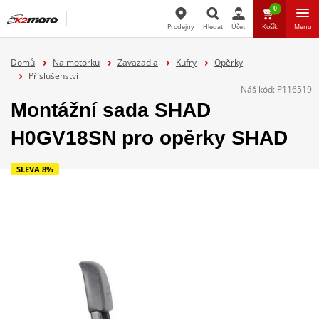
0
Prodejny
Hledat
Účet
Košík
Menu
Hledat
Domů
Na motorku
Zavazadla
Kufry
Opěrky
Příslušenství
Náš kód:
P116519
Montážní sada SHAD
H0GV18SN pro opěrky SHAD
SLEVA 8%