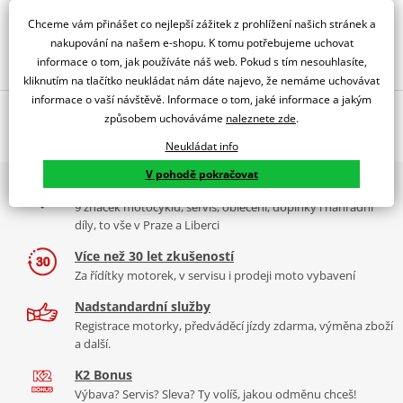
dostupné 09.09.
Chceme vám přinášet co nejlepší zážitek z prohlížení našich stránek a
nakupování na našem e-shopu. K tomu potřebujeme uchovat
Obraťte se na specialistu
informace o tom, jak používáte náš web. Pokud s tím nesouhlasíte,
kliknutím na tlačítko neukládat nám dáte najevo, že nemáme uchovávat
informace o vaší návštěvě. Informace o tom, jaké informace a jakým
Popis a parametry
způsobem uchováváme
naleznete zde
.
Jsme autorizovaný
Neukládat info
dealer značky SHAD
V pohodě pokračovat
2x multibrand showroom
Montážní sada pro opěrku SHAD DORP. Opěrka není součástí.
9 značek motocyklů, servis, oblečení, doplňky i náhradní
Sissy bar
speciálně navržená pro Custom motorky. Tato
opěrka
díly, to vše v Praze a Liberci
zvyšuje pohodlí spolujezdce při cestování. Lze ji také namontovat k
univerzálnímu montážnímu nosiči NATDN nebo NADTNN pro
Více než 30 let zkušeností
horní kufr.
Za řídítky motorek, v servisu i prodeji moto vybavení
Mounting sheet - montážní list
Nadstandardní služby
PDF
Registrace motorky, předváděcí jízdy zdarma, výměna zboží
a další.
K2 Bonus
Výbava? Servis? Sleva? Ty volíš, jakou odměnu chceš!