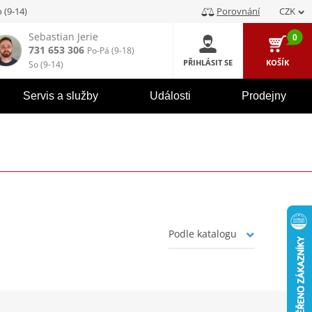
 (9-14)
Porovnání
CZK
Sebastian Jerie
0
731 653 306
Po-Pá (9-18)
PŘIHLÁSIT SE
KOŠÍK
So (9-14)
Servis a služby
Události
Prodejny