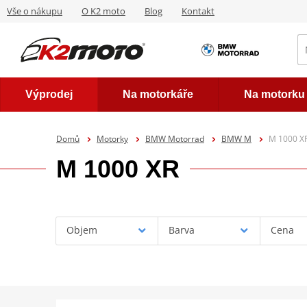
Vše o nákupu
O K2 moto
Blog
Kontakt
Výprodej
Na motorkáře
Na motorku
Domů
Motorky
BMW Motorrad
BMW M
M 1000 X
M 1000 XR
Objem
Barva
Cena