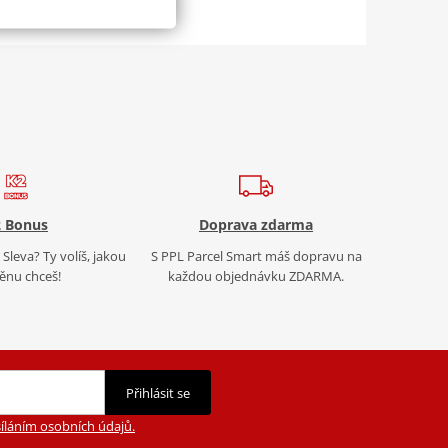
 Bonus
Doprava zdarma
Sleva? Ty volíš, jakou
S PPL Parcel Smart máš dopravu na
nu chceš!
každou objednávku ZDARMA.
Přihlásit se
íláním osobních údajů.