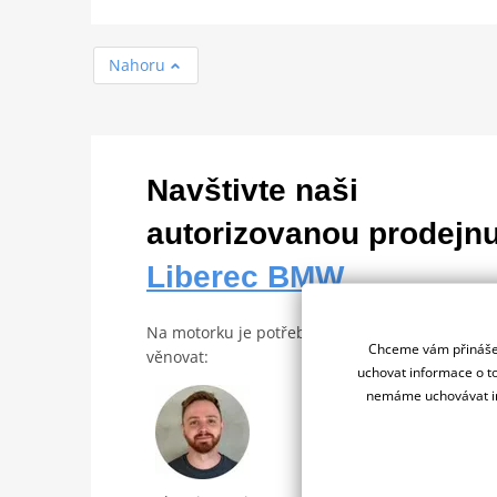
Nahoru
Navštivte naši
autorizovanou prodejn
Liberec BMW
Na motorku je potřeba si sednout. Bude se vá
Chceme vám přinášet
věnovat:
uchovat informace o to
nemáme uchovávat in