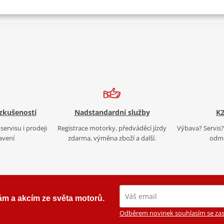
 zkušeností
Nadstandardní služby
K2
servisu i prodeji
Registrace motorky, předváděcí jízdy
Výbava? Servis? 
avení
zdarma, výměna zboží a další.
odmě
ám a akcím ze světa motorů.
Odběrem novinek souhlasím se zas