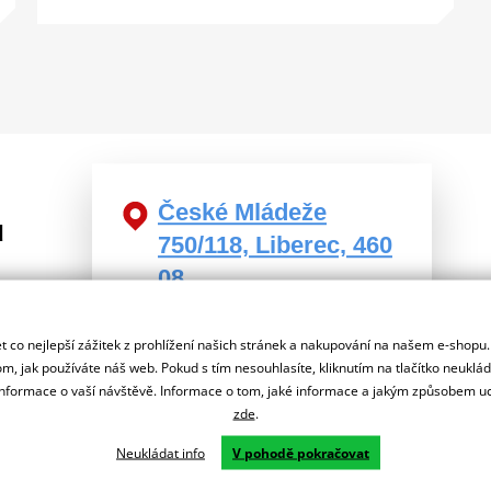
České Mládeže
u
750/118, Liberec, 460
08
Po – Pá (9:00-18:00)
m tu
So (9-14)
 co nejlepší zážitek z prohlížení našich stránek a nakupování na našem e-shopu
+420 731 653 306
m, jak používáte náš web. Pokud s tím nesouhlasíte, kliknutím na tlačítko neuklá
formace o vaší návštěvě. Informace o tom, jaké informace a jakým způsobem
Více informací o prodejně
zde
.
Neukládat info
V pohodě pokračovat