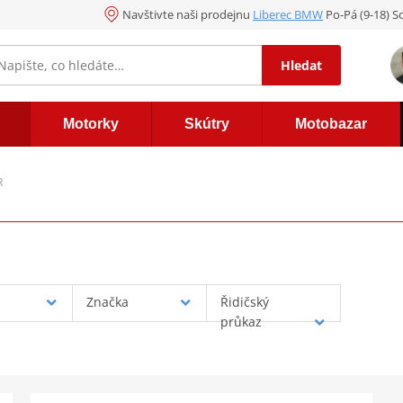
Navštivte naši prodejnu
Liberec BMW
Po-Pá (9-18) So
Hledat
Motorky
Skútry
Motobazar
R
Značka
Řidičský
průkaz