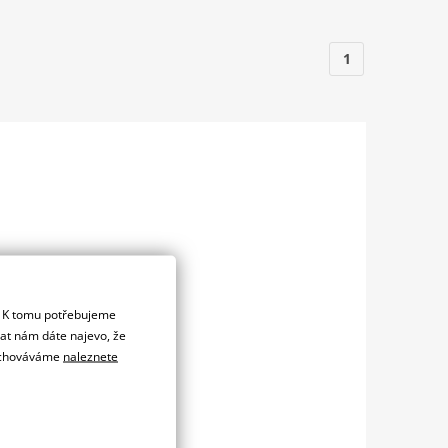
1
. K tomu potřebujeme
dat nám dáte najevo, že
 uchováváme
naleznete