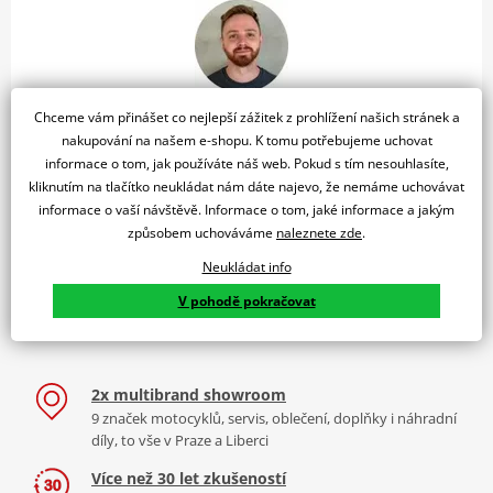
Sebastian Jerie
Chceme vám přinášet co nejlepší zážitek z prohlížení našich stránek a
nakupování na našem e-shopu. K tomu potřebujeme uchovat
České Mládeže 750/118, Liberec, 460 08
informace o tom, jak používáte náš web. Pokud s tím nesouhlasíte,
kliknutím na tlačítko neukládat nám dáte najevo, že nemáme uchovávat
Po – Pá (9:00-18:00)
So (9-14)
informace o vaší návštěvě. Informace o tom, jaké informace a jakým
+420 731 653 306
způsobem uchováváme
naleznete zde
.
Více informací o prodejně
Neukládat info
V pohodě pokračovat
2x multibrand showroom
9 značek motocyklů, servis, oblečení, doplňky i náhradní
díly, to vše v Praze a Liberci
Více než 30 let zkušeností