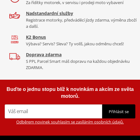
Za řídítky motorek, v servisu i prodeji moto vybavení
Nadstandardní služby
Registrace motorky, předváděcí jízdy zdarma, výměna zboží
a další.
K2 Bonus
Výbava? Servis? Sleva? Ty volíš, jakou odměnu chceš!
Doprava zdarma
S PPL Parcel Smart máš dopravu na každou objednávku
ZDARMA.
Buďte o jednu stopu blíž k novinkám a akcím ze světa
motorů.
Přihlásit se
Odběrem novinek souhlasím se zasíláním osobních údajů.