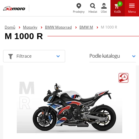
0
Prodejny
Hledat
Účet
Košík
Menu
Hledat
Domů
Motorky
BMW Motorrad
BMW M
M 1000 R
M 1000 R
Filtrace