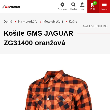
0
Prodejny
Hledat
Účet
Košík
Menu
Hledat
Domů
Na motorkáře
Moto oblečení
Košile
Náš kód:
P381195
Košile GMS JAGUAR
ZG31400 oranžová