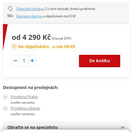
Okamžitá výměna.
Co vám nebude, ihned vyměníme.
Doprava zdarma
u objednávek nad 0 Kč
od 4 290 Kč
Včetně DPH
Na objednávku , u vás 09.09.
Do košíku
Dostupnost na prodejnách:
Prodejna Praha
zvolte variantu
Prodejna Liberec
zvolte variantu
Obraťte se na specialistu