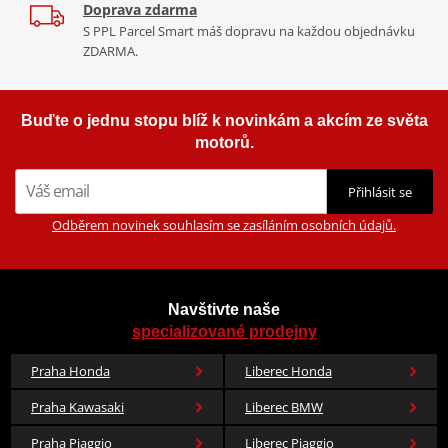
Kapsa pro chránič páteře (nutno dokoupit)
Doprava zdarma
S PPL Parcel Smart máš dopravu na každou objednávku
ZDARMA.
Tabulka velikostí
Jak se změřit
Buďte o jednu stopu blíž k novinkám a akcím ze světa
Co když mi to nebude
motorů.
Výrobce
gms
Přihlásit se
Barva
oranžová
Odběrem novinek souhlasím se zasíláním osobních údajů.
100% polyester
,
100% bavlna
,
Materiál
aramid
Navštivte naše
specializované prodejny
Praha Honda
Liberec Honda
Praha Kawasaki
Liberec BMW
Praha Piaggio
Liberec Piaggio