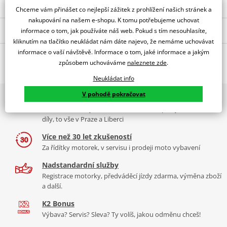
Chceme vám přinášet co nejlepší zážitek z prohlížení našich stránek a
nakupování na našem e-shopu. K tomu potřebujeme uchovat
Popis a parametry
informace o tom, jak používáte náš web. Pokud s tím nesouhlasíte,
kliknutím na tlačítko neukládat nám dáte najevo, že nemáme uchovávat
Jsme autorizovaný
informace o vaší návštěvě. Informace o tom, jaké informace a jakým
O výrobci
dealer značky gms
způsobem uchováváme
naleznete zde
.
Kevlarová košile JAGUAR
Neukládat info
Vnější materiál 100% bavlna
V pohodě pokračovat
2x multibrand showroom
Tradiční německá rodinná firma, kterou možná znáte pod značkou
Vnitřní podšívka: 100% polyester
9 značek motocyklů, servis, oblečení, doplňky i náhradní
Germas byla odkoupena švýcarskou firmou Hostettler, která
díly, to vše v Praze a Liberci
Ochranná podšívka: 100% aramid (Kevlar®)
značku přejmenovala na GMS a zařadila do svého portfolia
Kompletně podšito aramidem (Kevlar®)
Více než 30 let zkušeností
oblečení. Není bez zajímavosti, že syn zakladatelů firmy Germas ve
Za řídítky motorek, v servisu i prodeji moto vybavení
firmě stále pracuje jako product manager a stará se o rozvoj a
2 náprsní kapsy s knoflíkem, jedna vnitřní kapsa
produktové řady.
Více informací o značce
Zip skrytý za klopou s patentními knoflíky
Nadstandardní služby
Registrace motorky, předváděcí jízdy zdarma, výměna zboží
Zip a patentky na koncích rukávů
Zobrazit všechny produkty
značky gms
a další.
Poutko pro spojení s kalhotami
K2 Bonus
Klínek ze strečového materiálu na zádech
Výbava? Servis? Sleva? Ty volíš, jakou odměnu chceš!
CE certifikované vyjímatelné chrániče na loktech a ramenou