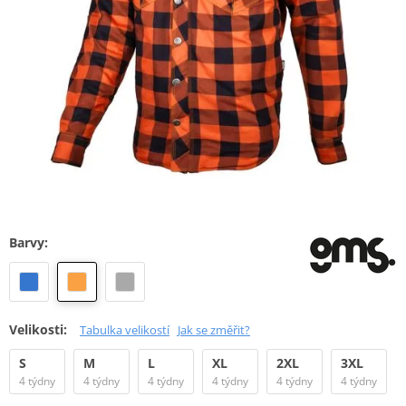
Barvy:
Velikosti:
Tabulka velikostí
Jak se změřit?
S
M
L
XL
2XL
3XL
4 týdny
4 týdny
4 týdny
4 týdny
4 týdny
4 týdny