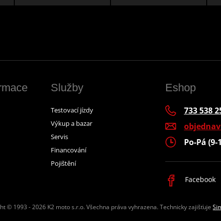
ormace
Služby
Eshop
733 538 2
Testovací jízdy
Výkup a bazar
objedna
Servis
Po-Pá (9-
Financování
Pojištění
Facebook
ht © 1993 - 2026 K2 moto s.r.o.
Všechna práva vyhrazena. Technicky zajišťuje
Si