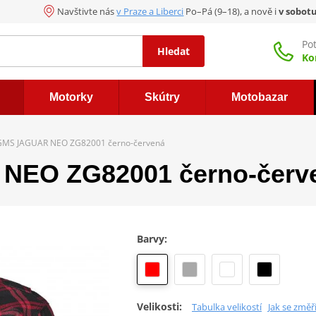
Navštivte nás
v Praze a Liberci
Po–Pá (9–18), a nově i
v sobot
Po
Hledat
Ko
Motorky
Skútry
Motobazar
 GMS JAGUAR NEO ZG82001 černo-červená
NEO ZG82001 černo-červ
Barvy:
Velikosti:
Tabulka velikostí
Jak se změř