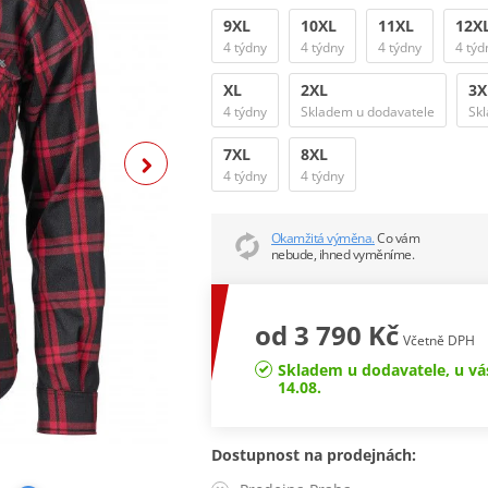
9XL
10XL
11XL
12X
4 týdny
4 týdny
4 týdny
4 týd
XL
2XL
3X
4 týdny
Skladem u dodavatele
Sk
7XL
8XL
4 týdny
4 týdny
Okamžitá výměna.
Co vám
nebude, ihned vyměníme.
od 3 790 Kč
Včetně DPH
Skladem u dodavatele, u vá
14.08.
Dostupnost na prodejnách: