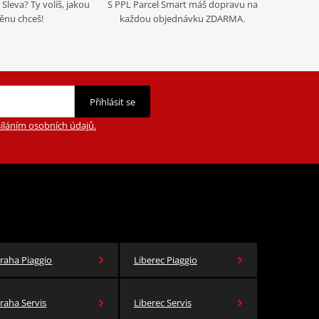
Sleva? Ty volíš, jakou
S PPL Parcel Smart máš dopravu na
nu chceš!
každou objednávku ZDARMA.
Přihlásit se
íláním osobních údajů.
raha Piaggio
Liberec Piaggio
raha Servis
Liberec Servis