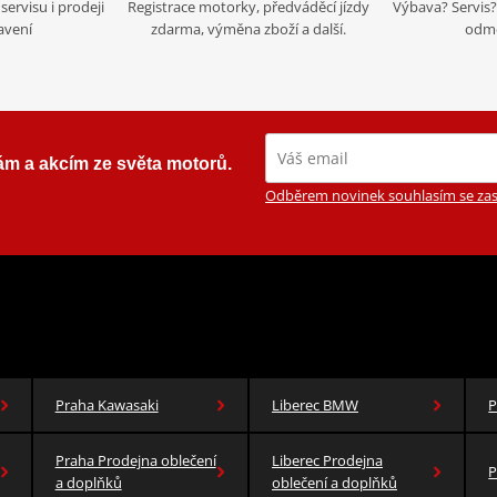
servisu i prodeji
Registrace motorky, předváděcí jízdy
Výbava? Servis? 
avení
zdarma, výměna zboží a další.
odmě
ám a akcím ze světa motorů.
Odběrem novinek souhlasím se zas
Praha Kawasaki
Liberec BMW
P
Praha Prodejna oblečení
Liberec Prodejna
P
a doplňků
oblečení a doplňků