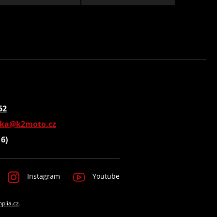
52
vka@k2moto.cz
16)
Instagram
Youtube
mplia.cz
.