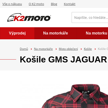
Vše o nákupu
O K2 moto
Blog
Kontakt
Výprodej
Na motorkáře
Na motorku
Domů
Na motorkáře
Moto oblečení
Košile
Košile
Košile GMS JAGUAR 