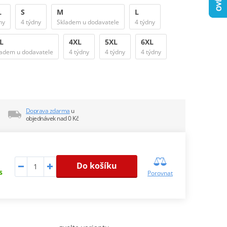
L
S
M
L
ny
4 týdny
Skladem u dodavatele
4 týdny
L
4XL
5XL
6XL
ladem u dodavatele
4 týdny
4 týdny
4 týdny
Doprava zdarma
u
objednávek nad 0 Kč
Do košíku
s
Porovnat