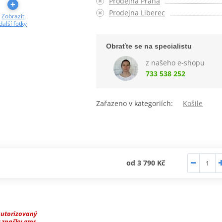
Prodejna Praha
Prodejna Liberec
Zobrazit
další fotky
Obraťte se na specialistu
z našeho e-shopu
733 538 252
Zařazeno v kategoriích:
Košile
od 3 790 Kč
autorizovaný
r značky gms