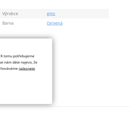
Výrobce
gms
Barva
červená
. K tomu potřebujeme
dat nám dáte najevo, že
 uchováváme
naleznete