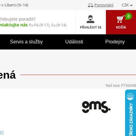
u
v Liberci (9–14)
Porovnání
CZK
0
třebujete poradit?
ntaktujte nás
Po-Pá (9-17), So (9-14)
PŘIHLÁSIT SE
KOŠÍK
Servis a služby
Události
Prodejny
ená
Náš kód:
P736048
it?