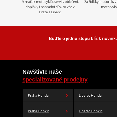
9 značek motocyklů, servis, oblečení,
Za řídítky motorek, v 
doplňky i náhradní díly, to vše v
moto vyb
Praze a Liberci
Buďte o jednu stopu blíž k novink
Navštivte naše
specializované prodejny
Praha Honda
Liberec Honda
Praha Horwin
Liberec Horwin