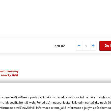
Do 
778 Kč
autorizovaný
r značky GPR
ušeností GPR z mistrovství světa.
 co nejlepší zážitek z prohlížení našich stránek a nakupování na našem e-shopu
m, jak používáte náš web. Pokud s tím nesouhlasíte, kliknutím na tlačítko neuklá
formace o vaší návštěvě. Informace o tom, jaké informace a jakým způsobem