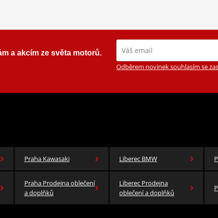
ám a akcím ze světa motorů.
Odběrem novinek souhlasím se zas
Praha Kawasaki
Liberec BMW
P
Praha Prodejna oblečení
Liberec Prodejna
P
a doplňků
oblečení a doplňků