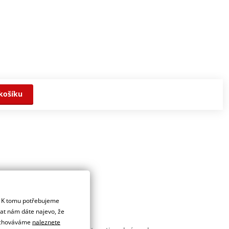
košíku
. K tomu potřebujeme
dat nám dáte najevo, že
 uchováváme
naleznete