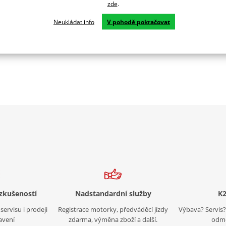
 základě zkušeností GPR z mistrovství světa. Nabízí inovativní desi
zde
.
Neukládat info
V pohodě pokračovat
 zkušeností
Nadstandardní služby
K2
servisu i prodeji
Registrace motorky, předváděcí jízdy
Výbava? Servis? 
avení
zdarma, výměna zboží a další.
odmě