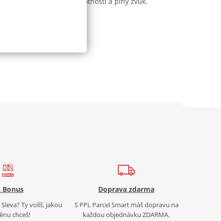
gn, lepší výkon, úsporu hmotnosti a plný zvuk.
 Bonus
Doprava zdarma
Sleva? Ty volíš, jakou
S PPL Parcel Smart máš dopravu na
nu chceš!
každou objednávku ZDARMA.