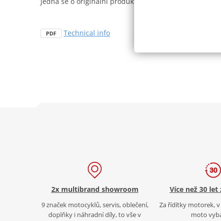
Jedná se o originální produkt GPR, který byl vyvinut na
Technical info
PDF
2x multibrand showroom
Více než 30 let
9 značek motocyklů, servis, oblečení,
Za řídítky motorek, v 
doplňky i náhradní díly, to vše v
moto vyb