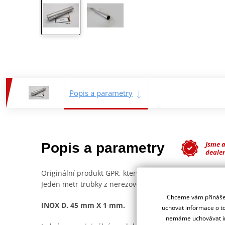
Popis a parametry
Jsme 
Popis a parametry
deale
Originální produkt GPR, který byl vyvinut na základě zk
Jeden metr trubky z nerezové oceli.
Chceme vám přinášet
INOX D. 45 mm X 1 mm.
uchovat informace o to
nemáme uchovávat in