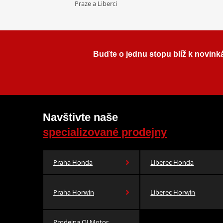
Praze a Liberci
Buďte o jednu stopu blíž k novink
Navštivte naše
specializované prodejny
Praha Honda
Liberec Honda
Praha Horwin
Liberec Horwin
Prodejna QJ Motor