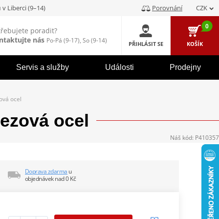
u
v Liberci (9–14)
Porovnání
CZK
0
třebujete poradit?
ntaktujte nás
Po-Pá (9-17), So (9-14)
PŘIHLÁSIT SE
KOŠÍK
Servis a služby
Události
Prodejny
ová ocel
rezová ocel
Náš kód:
P410357
Doprava zdarma
u
objednávek nad 0 Kč