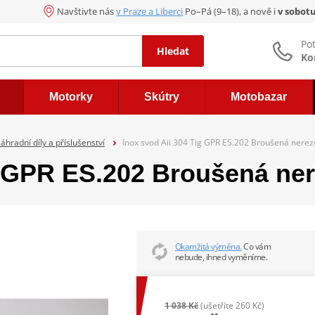
Navštivte nás
v Praze a Liberci
Po–Pá (9–18), a nově i
v sobot
Po
Hledat
Ko
Motorky
Skútry
Motobazar
áhradní díly a příslušenství
Inox svod Aii 304 Tig GPR ES.202 Broušená nerez
g GPR ES.202 Broušená ne
Okamžitá výměna.
Co vám
nebude, ihned vyměníme.
1 038 Kč
(ušetříte 260 Kč)