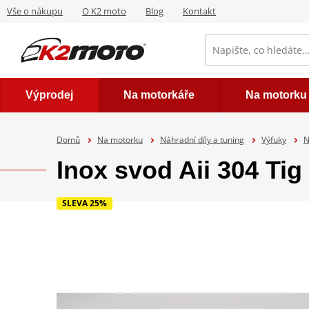
Vše o nákupu
O K2 moto
Blog
Kontakt
Výprodej
Na motorkáře
Na motorku
Domů
Na motorku
Náhradní díly a tuning
Výfuky
N
Inox svod Aii 304 Ti
SLEVA 25%