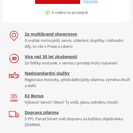
Světlá výška
140 mm
Porovnat
Rozvor
1345 mm
K vidění na prodejně
2 015 x 820 x 1 055
D x Š x V
mm
2x multibrand showroom
Zadní pneumatika
150/60R17M/C 66H
9 značek motocyklů, servis, oblečení, doplňky i náhradní
Přední pneumatika
110/70R17M/C 54H
díly, to vše v Praze a Liberci
Objem palivové nádrže
10.1 litrů
Více než 30 let zkušeností
Za řídítky motorek, v servisu i prodeji moto vybavení
Typ rámu
ocelový
Nadstandardní služby
Registrace motorky, předváděcí jízdy zdarma, výměna zboží
a další.
K2 Bonus
Výbava? Servis? Sleva? Ty volíš, jakou odměnu chceš!
Doprava zdarma
S PPL Parcel Smart máš dopravu na každou objednávku
ZDARMA.