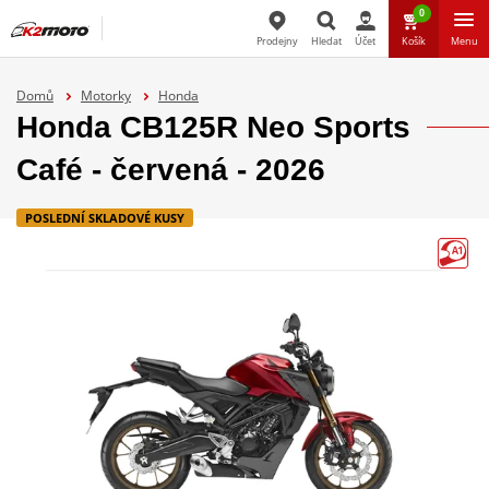
0
Prodejny
Hledat
Účet
Košík
Menu
Hledat
Domů
Motorky
Honda
Honda CB125R Neo Sports
Café - červená - 2026
POSLEDNÍ SKLADOVÉ KUSY