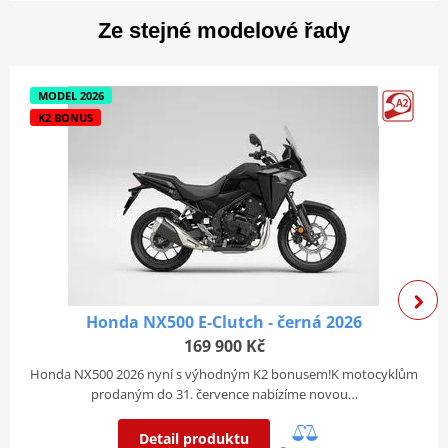
výstražné kontrolky jsou zobrazeny v horní části.
Ze stejné modelové řady
296mm disk s hydraulickým dvoupístovým
Přední
brzdovým třmenem a čtyřpístkovým
Zobrazit více
brzdy
třmenem Nissin s radiálním uložením
MODEL 2026
Zadní
220mm kotouč s hydraulickým
K2 BONUS
brzdy
jednopístkovým brzdovým třmenem
Přední
41mm teleskopická převrácená vidlice
odpružení
Zadní
jeden tlumič s nastavením předpětí
odpružení
Rám a rozměry
Honda NX500 E-Clutch - černá 2026
Výška sedadla
816 mm
169 900 Kč
Pohotovostní hmotnost
130 kg
Honda NX500 2026 nyní s výhodným K2 bonusem!K motocyklům
prodaným do 31. července nabízíme novou…
Pohotovostní hmotnost vč.
ano
kapalin
Detail produktu