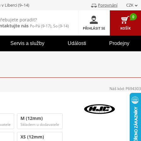
u
v Liberci (9–14)
Porovnání
CZK
0
třebujete poradit?
ntaktujte nás
Po-Pá (9-17), So (9-14)
PŘIHLÁSIT SE
KOŠÍK
Servis a služby
Události
Prodejny
Náš kód:
P694303
M (12mm)
vatele
Skladem u dodavatele
XS (12mm)