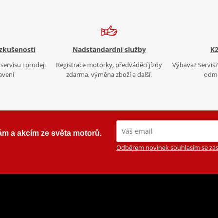
 zkušeností
Nadstandardní služby
K2
servisu i prodeji
Registrace motorky, předváděcí jízdy
Výbava? Servis? 
avení
zdarma, výměna zboží a další.
odmě
ám a akcím ze světa motorů.
Odběrem novinek souhlasím se zas