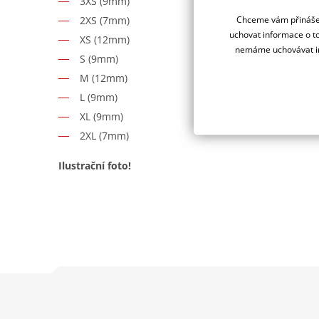
3XS (9mm)
Chceme vám přinášet
2XS (7mm)
uchovat informace o to
XS (12mm)
nemáme uchovávat in
S (9mm)
M (12mm)
L (9mm)
XL (9mm)
2XL (7mm)
Ilustrační foto!