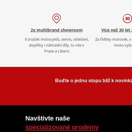
2x multibrand showroom
Více než 30 let
9 značek motocyklů, servis, oblečení,
Za řídítky motorek, v 
doplňky i náhradní díly, to vše v
moto vyb
Praze a Liberci
Buďte o jednu stopu blíž k novink
Navštivte naše
specializované prodejny