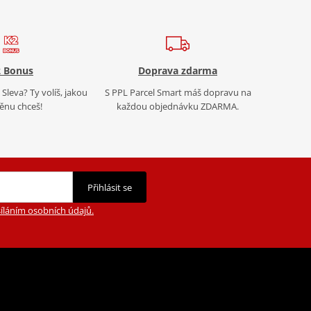
 Bonus
Doprava zdarma
Sleva? Ty volíš, jakou
S PPL Parcel Smart máš dopravu na
nu chceš!
každou objednávku ZDARMA.
Přihlásit se
íláním osobních údajů.