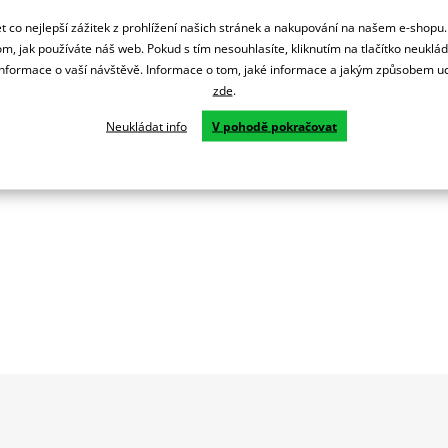
 co nejlepší zážitek z prohlížení našich stránek a nakupování na našem e-shopu
m, jak používáte náš web. Pokud s tím nesouhlasíte, kliknutím na tlačítko neuklá
formace o vaší návštěvě. Informace o tom, jaké informace a jakým způsobem
zde
.
Neukládat info
V pohodě pokračovat