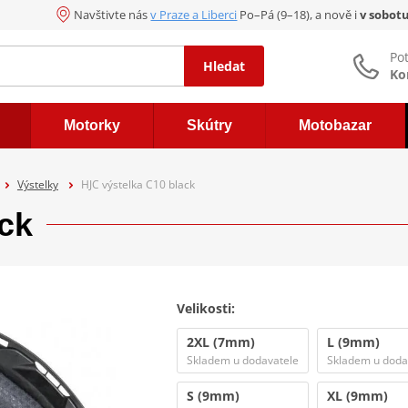
Navštivte nás
v Praze a Liberci
Po–Pá (9–18), a nově i
v sobot
Po
Hledat
Ko
Motorky
Skútry
Motobazar
Výstelky
HJC výstelka C10 black
ck
Velikosti:
2XL (7mm)
L (9mm)
Skladem u dodavatele
Skladem u doda
S (9mm)
XL (9mm)