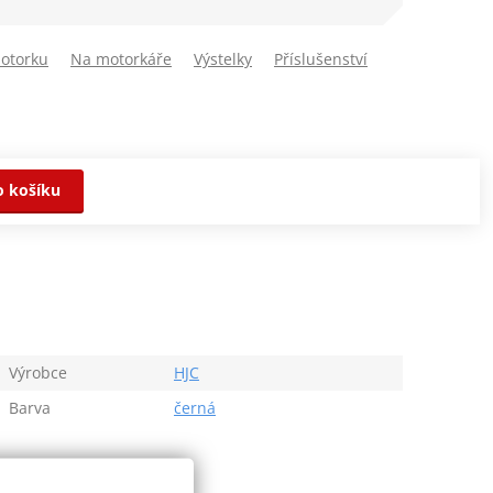
otorku
Na motorkáře
Výstelky
Příslušenství
o košíku
Výrobce
HJC
Barva
černá