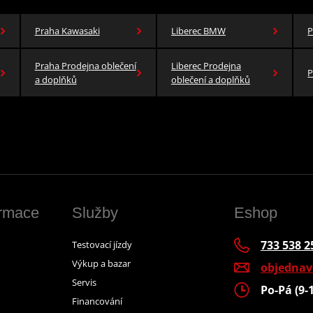
Praha Kawasaki
Liberec BMW
P
Praha Prodejna oblečení
Liberec Prodejna
P
a doplňků
oblečení a doplňků
ormace
Služby
Eshop
733 538 2
Testovací jízdy
Výkup a bazar
objedna
Servis
Po-Pá (9-
Financování