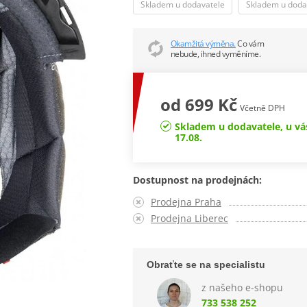
Skladem u dodavatele
Skladem u doda
Okamžitá výměna.
Co vám
nebude, ihned vyměníme.
od 699 Kč
Včetně DPH
Skladem u dodavatele, u vá
17.08.
Dostupnost na prodejnách:
Prodejna Praha
Prodejna Liberec
Obraťte se na specialistu
z našeho e-shopu
733 538 252