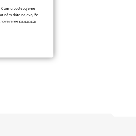
. K tomu potřebujeme
dat nám dáte najevo, že
 uchováváme
naleznete