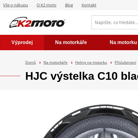
Vše o nákupu
O K2 moto
Blog
Kontakt
Výprodej
Na motorkáře
Na motorku
Domů
Na motorkáře
Helmy na motorku
Příslušenství
HJC výstelka C10 bla