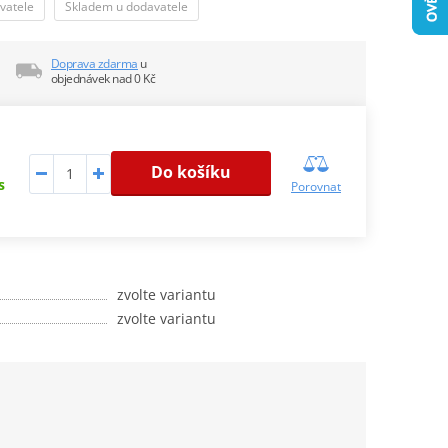
vatele
Skladem u dodavatele
Doprava zdarma
u
objednávek nad 0 Kč
Do košíku
s
Porovnat
zvolte variantu
zvolte variantu