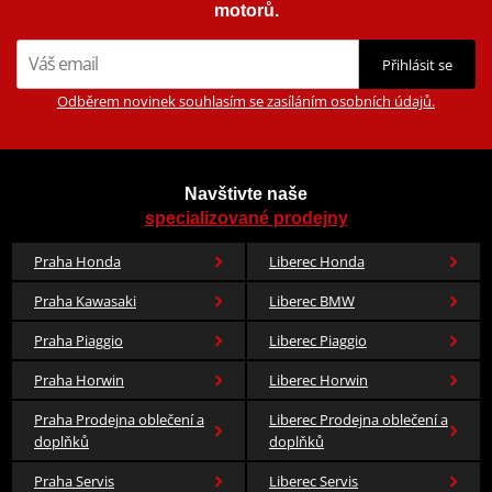
Pixar a nově také DC komiks.
motorů.
Zobrazit všechny produkty
značky HJC
Přihlásit se
Odběrem novinek souhlasím se zasíláním osobních údajů.
Navštivte naše
specializované prodejny
Praha Honda
Liberec Honda
Praha Kawasaki
Liberec BMW
Praha Piaggio
Liberec Piaggio
Praha Horwin
Liberec Horwin
Praha Prodejna oblečení a
Liberec Prodejna oblečení a
doplňků
doplňků
Praha Servis
Liberec Servis