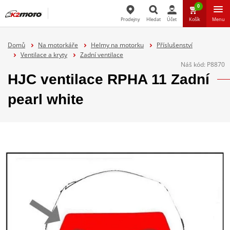
0
Prodejny
Hledat
Účet
Košík
Menu
Hledat
Domů
Na motorkáře
Helmy na motorku
Příslušenství
Ventilace a kryty
Zadní ventilace
Náš kód:
P8870
HJC ventilace RPHA 11 Zadní
pearl white