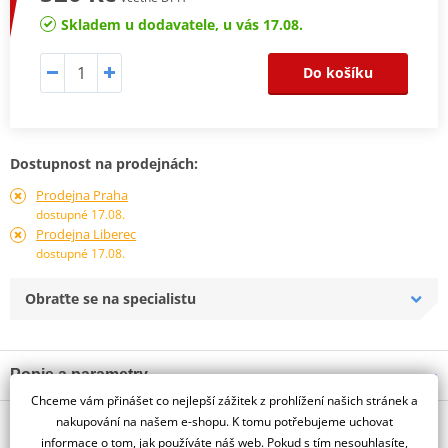
Skladem u dodavatele, u vás 17.08.
Do košíku
Dostupnost na prodejnách:
Prodejna Praha
dostupné 17.08.
Prodejna Liberec
dostupné 17.08.
Obraťte se na specialistu
Popis a parametry
Chceme vám přinášet co nejlepší zážitek z prohlížení našich stránek a
Jsme autorizovaný
nakupování na našem e-shopu. K tomu potřebujeme uchovat
O výrobci
dealer značky HJC
informace o tom, jak používáte náš web. Pokud s tím nesouhlasíte,