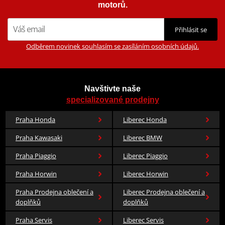
Pixar a nově také DC komiks.
motorů.
Model od HJC
RPHA 11
Barva
černá
Zobrazit všechny produkty
značky HJC
Přihlásit se
Odběrem novinek souhlasím se zasíláním osobních údajů.
Navštivte naše
specializované prodejny
Praha Honda
Liberec Honda
Praha Kawasaki
Liberec BMW
Praha Piaggio
Liberec Piaggio
Praha Horwin
Liberec Horwin
Praha Prodejna oblečení a
Liberec Prodejna oblečení a
doplňků
doplňků
Praha Servis
Liberec Servis