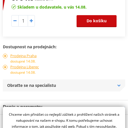
Skladem u dodavatele, u vás 14.08.
Do košíku
Dostupnost na prodejnách:
Prodejna Praha
dostupné 14.08.
Prodejna Liberec
dostupné 14.08.
Obraťte se na specialistu
Popis a parametry
Chceme vám přinášet co nejlepší zážitek z prohlížení našich stránek a
Jsme autorizovaný
nakupování na našem e-shopu. K tomu potřebujeme uchovat
O výrobci
dealer značky HJC
informace o tom, jak používáte náš web. Pokud s tím nesouhlasíte,