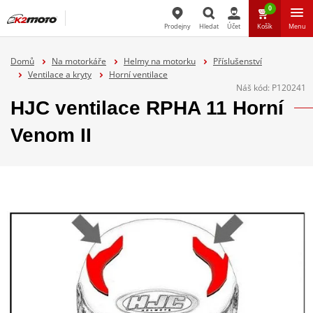
0
Prodejny
Hledat
Účet
Košík
Menu
Hledat
Domů
Na motorkáře
Helmy na motorku
Příslušenství
Ventilace a kryty
Horní ventilace
Náš kód:
P120241
HJC ventilace RPHA 11 Horní
Venom II